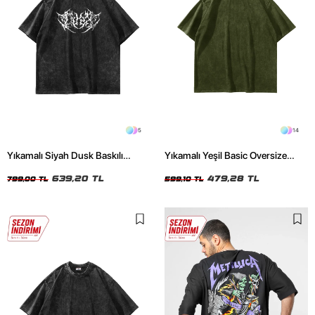
5
14
Yıkamalı Siyah Dusk Baskılı
Yıkamalı Yeşil Basic Oversize
Oversize Unisex Tshirt
Unisex Tshirt
639,20 TL
479,28 TL
799,00 TL
599,10 TL