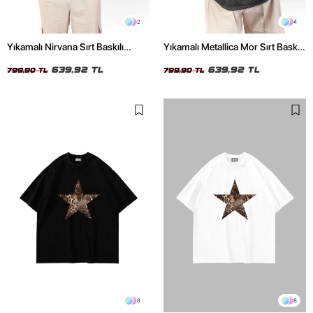
2
4
Yıkamalı Nirvana Sırt Baskılı
Yıkamalı Metallica Mor Sırt Baskılı
Unisex Oversize Tshirt
Siyah Unisex Oversize Tshirt
639,92 TL
639,92 TL
799,90 TL
799,90 TL
8
8