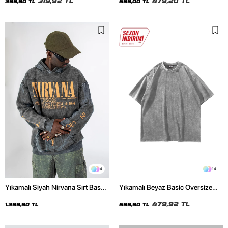
319,92 TL
479,20 TL
399,90 TL
599,00 TL
4
14
Yıkamalı Siyah Nirvana Sırt Baskılı
Yıkamalı Beyaz Basic Oversize
Unisex Oversize Hoodie
Unisex Tshirt
479,92 TL
1.399,90 TL
599,90 TL