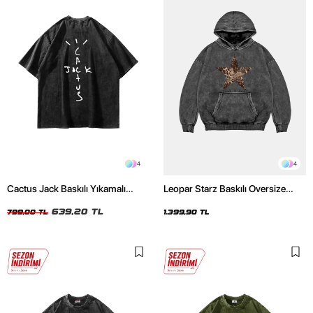
4
4
Cactus Jack Baskılı Yıkamalı
Leopar Starz Baskılı Oversize
Siyah Unisex Oversize Tshirt
Unisex Premium Yıkamalı Siyah
639,20 TL
Hoodie
799,00 TL
1.399,90 TL