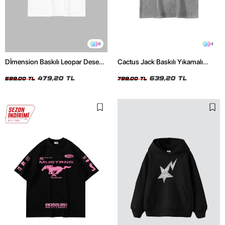
6
4
Dİmension Baskılı Leopar Desenli
Cactus Jack Baskılı Yıkamalı
24/1 Oversize Unisex Beyaz
Beyaz Unisex Oversize Tshirt
Tshirt
479,20 TL
639,20 TL
599,00 TL
799,00 TL