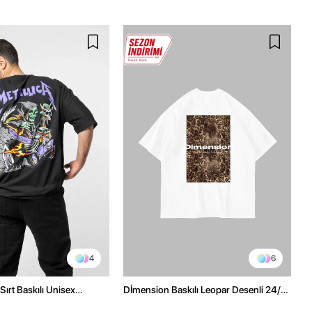
4
6
Sırt Baskılı Unisex
Dİmension Baskılı Leopar Desenli 24/1
h Tshirt
Oversize Unisex Beyaz Tshirt