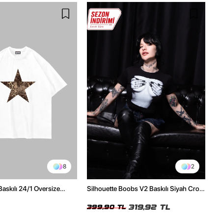
8
2
Baskılı 24/1 Oversize
Silhouette Boobs V2 Baskılı Siyah Crop
Tshirt
Top
319,92 TL
399,90 TL