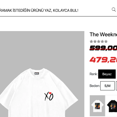
The Weeknd 
599,00
479,2
Renk:
Beyaz
Beden:
S/M