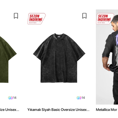
14
14
size Unisex
Yıkamalı Siyah Basic Oversize Unisex
Metallica Mor 
Tshirt
Oversize Siya