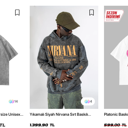
14
4
rsize Unisex
Yıkamalı Siyah Nirvana Sırt Baskılı
Platonic Bask
Unisex Oversize Hoodie
Tshirt
TL
1.399,90 TL
599,00 TL