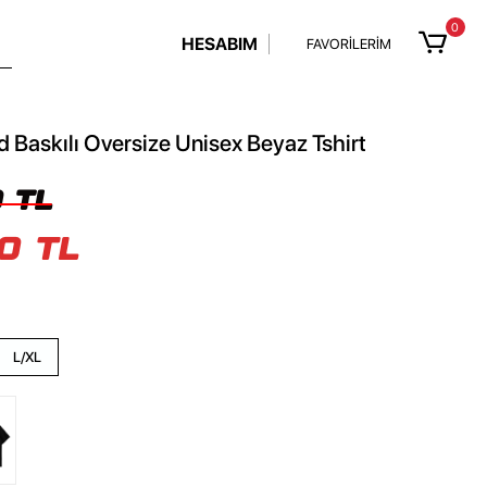
0
HESABIM
FAVORİLERİM
Baskılı Oversize Unisex Beyaz Tshirt
 TL
0 TL
L/XL