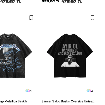
479,20 TL
479,20 TL
599,00 TL
4
2
ng-Metallica Baskılı
Sansar Salvo Baskılı Oversize Unisex