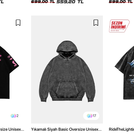
TL
559,20 TL
699,00 TL
599,00 TL
2
17
rsize Unisex
Yıkamalı Siyah Basic Oversize Unisex
RideTheLighti