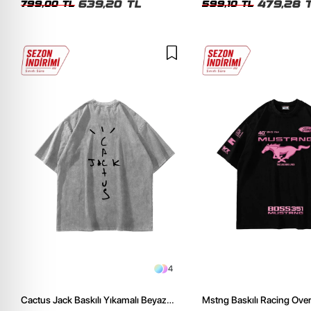
639,20 TL
479,28 
799,00 TL
599,10 TL
4
Cactus Jack Baskılı Yıkamalı Beyaz
Mstng Baskılı Racing Ove