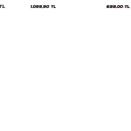
Hoodie
Oversize Yıka
TL
1.099,90 TL
699,00 TL