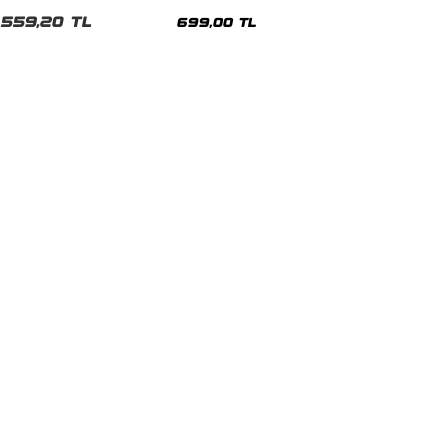
malı Siyah Unisex Tshirt
Siyah Tshirt
559,20 TL
699,00 TL