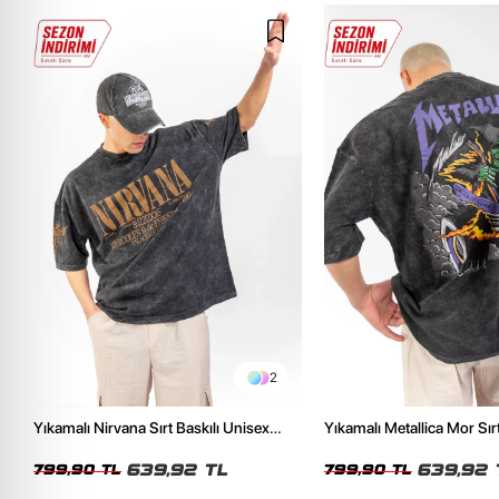
2
Yıkamalı Nirvana Sırt Baskılı Unisex
Yıkamalı Metallica Mor Sırt
Oversize Tshirt
Unisex Oversize Tshirt
639,92 TL
639,92 
799,90 TL
799,90 TL