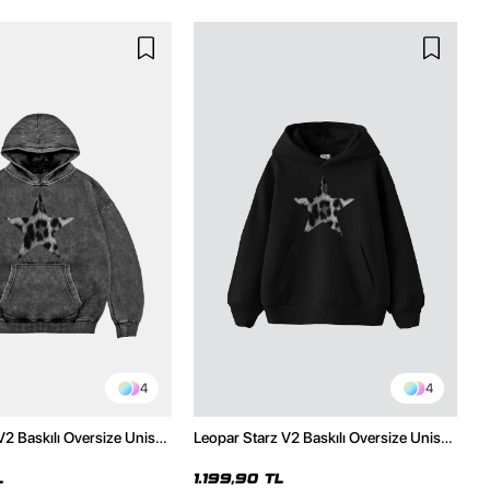
4
4
V2 Baskılı Oversize Unisex
Leopar Starz V2 Baskılı Oversize Unisex
malı Siyah Hoodie
Premium Siyah Hoodie
L
1.199,90 TL