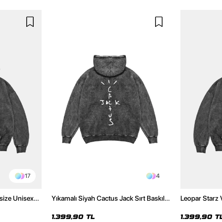
17
4
size Unisex
Yıkamalı Siyah Cactus Jack Sırt Baskılı
Leopar Starz 
Oversize Unisex Hoodie
Premium Yıka
1.399,90 TL
1.399,90 T