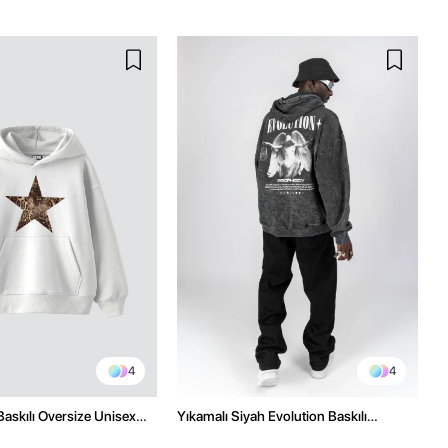
4
4
Baskılı Oversize Unisex
Yıkamalı Siyah Evolution Baskılı
az Hoodie
Oversize Unisex Kapüşonlu Hoodie