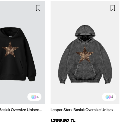
4
4
Baskılı Oversize Unisex
Leopar Starz Baskılı Oversize Unisex
h Hoodie
Premium Yıkamalı Siyah Hoodie
1.399,90 TL