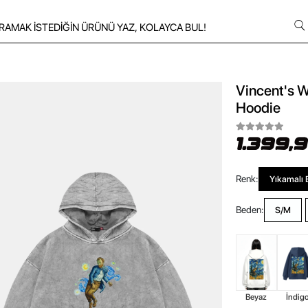
Vincent's W
Hoodie
1.399,
Renk:
Yıkamalı 
Beden:
S/M
Beyaz
İndig