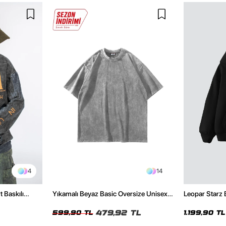
4
14
t Baskılı
Yıkamalı Beyaz Basic Oversize Unisex
Leopar Starz 
Tshirt
Premium Siya
479,92 TL
599,90 TL
1.199,90 TL