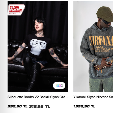
2
Silhouette Boobs V2 Baskılı Siyah Crop
Yıkamalı Siyah Nirvana Sır
Top
Unisex Oversize Hoodie
319,92 TL
399,90 TL
1.399,90 TL