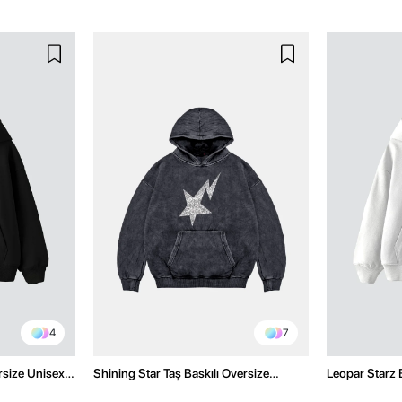
4
7
rsize Unisex
Shining Star Taş Baskılı Oversize
Leopar Starz 
Unisex Premium Yıkamalı Siyah Hoodie
Premium Bey