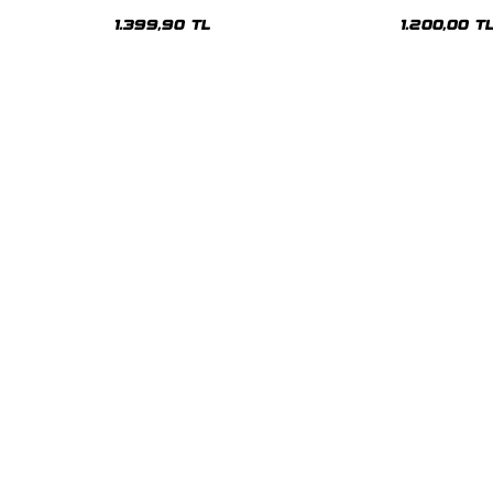
Premium Yıkamalı Beyaz Hoodie
Siyah Hoodie
1.399,90 TL
1.200,00 T