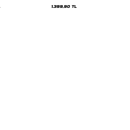
Oversize Unisex Hoodie
L
1.399,90 TL