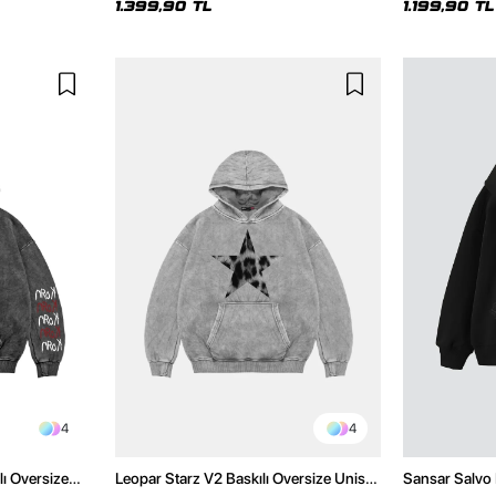
1.399,90 TL
1.199,90 TL
4
4
lı Oversize
Leopar Starz V2 Baskılı Oversize Unisex
Sansar Salvo 