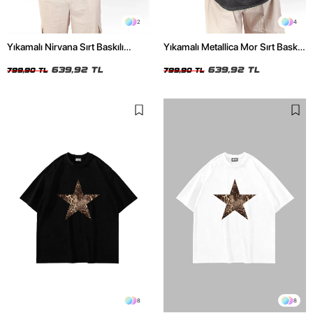
2
4
Yıkamalı Nirvana Sırt Baskılı
Yıkamalı Metallica Mor Sırt Baskılı
Unisex Oversize Tshirt
Siyah Unisex Oversize Tshirt
639,92 TL
639,92 TL
799,90 TL
799,90 TL
8
8