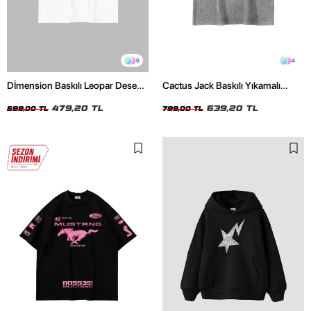
6
4
Dİmension Baskılı Leopar Desenli
Cactus Jack Baskılı Yıkamalı
24/1 Oversize Unisex Beyaz
Beyaz Unisex Oversize Tshirt
Tshirt
479,20 TL
639,20 TL
599,00 TL
799,00 TL