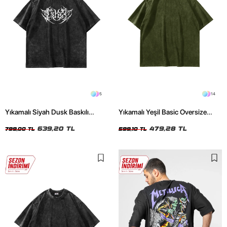
5
14
Yıkamalı Siyah Dusk Baskılı
Yıkamalı Yeşil Basic Oversize
Oversize Unisex Tshirt
Unisex Tshirt
639,20 TL
479,28 TL
799,00 TL
599,10 TL