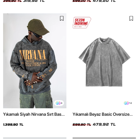
319,92 TL
479,20 TL
399,90 TL
599,00 TL
4
14
Yıkamalı Siyah Nirvana Sırt Baskılı
Yıkamalı Beyaz Basic Oversize
Unisex Oversize Hoodie
Unisex Tshirt
479,92 TL
1.399,90 TL
599,90 TL