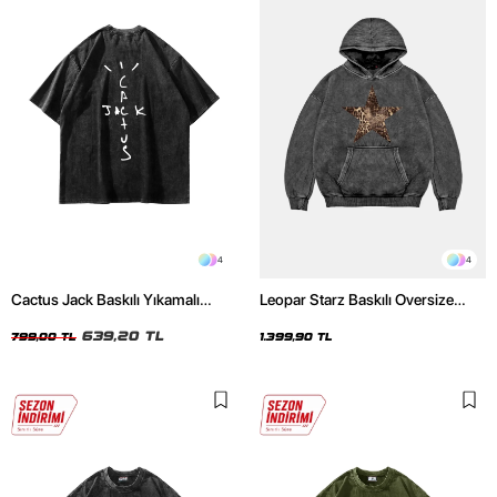
4
4
Cactus Jack Baskılı Yıkamalı
Leopar Starz Baskılı Oversize
Siyah Unisex Oversize Tshirt
Unisex Premium Yıkamalı Siyah
639,20 TL
Hoodie
799,00 TL
1.399,90 TL