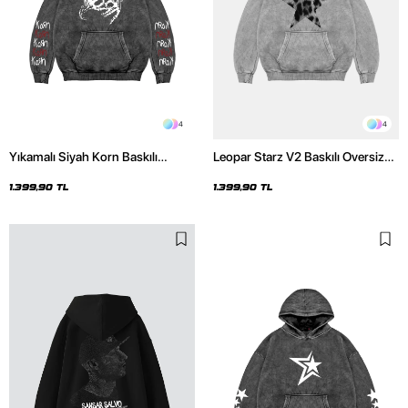
4
4
Yıkamalı Siyah Korn Baskılı
Leopar Starz V2 Baskılı Oversize
Oversize Unisex Hoodie
Unisex Premium Yıkamalı Beyaz
Hoodie
1.399,90 TL
1.399,90 TL