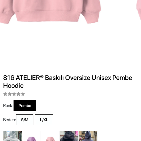
816 ATELIER® Baskılı Oversize Unisex Pembe
Hoodie
Renk:
Pembe
Beden:
S/M
L/XL