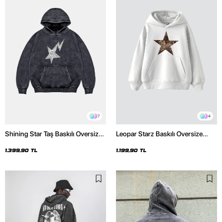
7
4
Shining Star Taş Baskılı Oversize
Leopar Starz Baskılı Oversize
Unisex Premium Yıkamalı Siyah
Unisex Premium Beyaz Hoodie
Hoodie
1.399,90 TL
1.199,90 TL