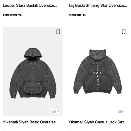
Leopar Starz Baskılı Oversize
Taş Baskı Shining Star Oversize
Unisex Premium Yıkamalı Siyah
Unisex Premium Siyah Hoodie
Hoodie
1.399,90 TL
1.199,90 TL
17
4
Yıkamalı Siyah Basic Oversize
Yıkamalı Siyah Cactus Jack Sırt
Unisex Hoodie
Baskılı Oversize Unisex Hoodie