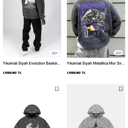
4
9
Yıkamalı Siyah Evolution Baskılı
Yıkamalı Siyah Metallica Mor Sırt
Oversize Unisex Kapüşonlu
Baskılı Oversize Kapüşonlu
Hoodie
Hoodie
1.399,90 TL
1.399,90 TL