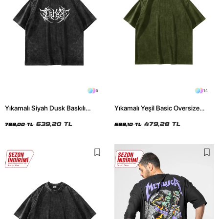
5
14
Yıkamalı Siyah Dusk Baskılı
Yıkamalı Yeşil Basic Oversize
Oversize Unisex Tshirt
Unisex Tshirt
639,20 TL
479,28 TL
799,00 TL
599,10 TL