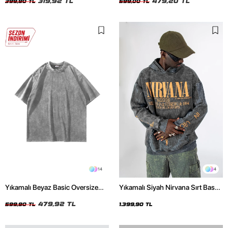
319,92 TL
479,20 TL
399,90 TL
599,00 TL
14
4
Yıkamalı Beyaz Basic Oversize
Yıkamalı Siyah Nirvana Sırt Baskılı
Unisex Tshirt
Unisex Oversize Hoodie
479,92 TL
599,90 TL
1.399,90 TL