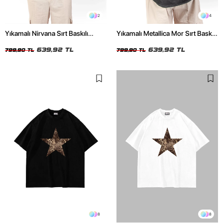
2
4
Yıkamalı Nirvana Sırt Baskılı
Yıkamalı Metallica Mor Sırt Baskılı
Unisex Oversize Tshirt
Siyah Unisex Oversize Tshirt
639,92 TL
639,92 TL
799,90 TL
799,90 TL
8
8