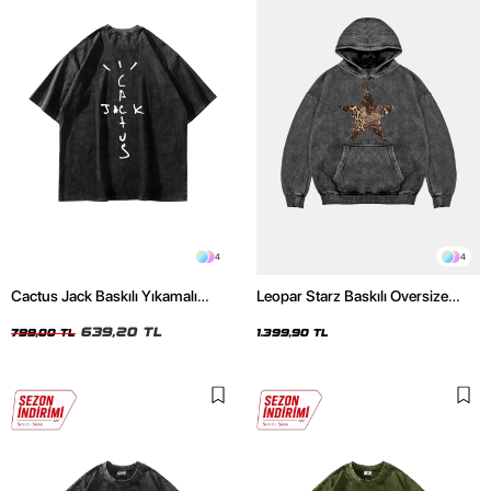
4
4
Cactus Jack Baskılı Yıkamalı
Leopar Starz Baskılı Oversize
Siyah Unisex Oversize Tshirt
Unisex Premium Yıkamalı Siyah
639,20 TL
Hoodie
799,00 TL
1.399,90 TL