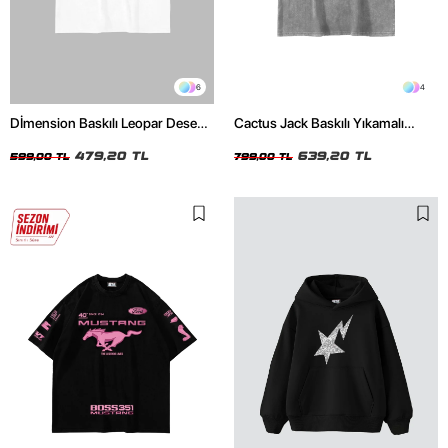
6
4
Dİmension Baskılı Leopar Desenli
Cactus Jack Baskılı Yıkamalı
24/1 Oversize Unisex Beyaz
Beyaz Unisex Oversize Tshirt
Tshirt
479,20 TL
639,20 TL
599,00 TL
799,00 TL