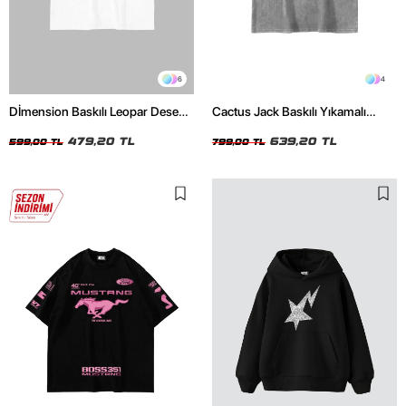
6
4
Dİmension Baskılı Leopar Desenli
Cactus Jack Baskılı Yıkamalı
24/1 Oversize Unisex Beyaz
Beyaz Unisex Oversize Tshirt
Tshirt
479,20 TL
639,20 TL
599,00 TL
799,00 TL