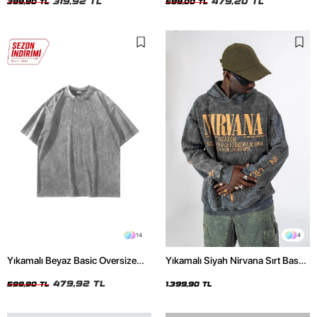
319,92 TL
479,20 TL
399,90 TL
599,00 TL
14
4
Yıkamalı Beyaz Basic Oversize
Yıkamalı Siyah Nirvana Sırt Baskılı
Unisex Tshirt
Unisex Oversize Hoodie
479,92 TL
599,90 TL
1.399,90 TL