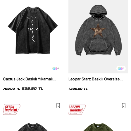
4
4
Cactus Jack Baskılı Yıkamalı
Leopar Starz Baskılı Oversize
Siyah Unisex Oversize Tshirt
Unisex Premium Yıkamalı Siyah
639,20 TL
Hoodie
799,00 TL
1.399,90 TL