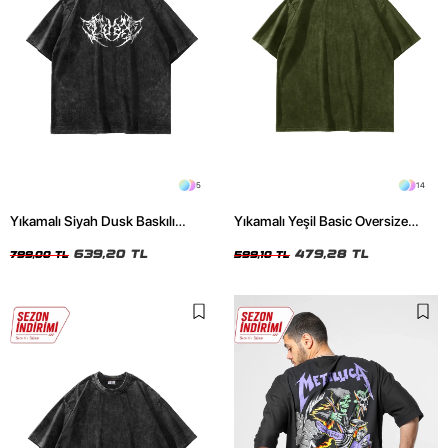
5
14
Yıkamalı Siyah Dusk Baskılı
Yıkamalı Yeşil Basic Oversize
Oversize Unisex Tshirt
Unisex Tshirt
639,20 TL
479,28 TL
799,00 TL
599,10 TL