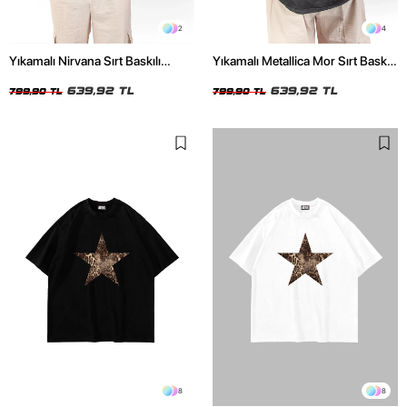
2
4
Yıkamalı Nirvana Sırt Baskılı
Yıkamalı Metallica Mor Sırt Baskılı
Unisex Oversize Tshirt
Siyah Unisex Oversize Tshirt
639,92 TL
639,92 TL
799,90 TL
799,90 TL
8
8