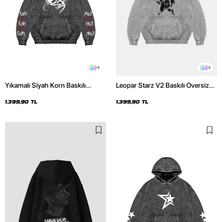
4
4
Yıkamalı Siyah Korn Baskılı
Leopar Starz V2 Baskılı Oversize
Oversize Unisex Hoodie
Unisex Premium Yıkamalı Beyaz
Hoodie
1.399,90 TL
1.399,90 TL