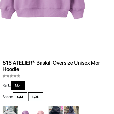
816 ATELIER® Baskılı Oversize Unisex Mor
Hoodie
Renk:
Mor
Beden:
S/M
L/XL