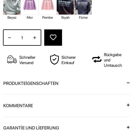
Beyaz
Mor
Pembe
Siyah
Füme
Rückgabe
Schneller
Sicherer
und
Versand
Einkauf
Umtausch
PRODUKTEİGENSCHAFTEN
KOMMENTARE
GARANTİE UND LİEFERUNG