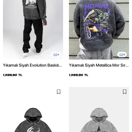
4
9
Yıkamalı Siyah Evolution Baskılı
Yıkamalı Siyah Metallica Mor Sırt
Oversize Unisex Kapüşonlu
Baskılı Oversize Kapüşonlu
Hoodie
Hoodie
1.399,90 TL
1.399,90 TL