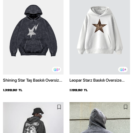
7
4
Shining Star Taş Baskılı Oversize
Leopar Starz Baskılı Oversize
Unisex Premium Yıkamalı Siyah
Unisex Premium Beyaz Hoodie
Hoodie
1.399,90 TL
1.199,90 TL