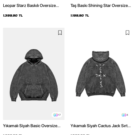
Leopar Starz Baskılı Oversize
Taş Baskı Shining Star Oversize
Unisex Premium Yıkamalı Siyah
Unisex Premium Siyah Hoodie
Hoodie
1.399,90 TL
1.199,90 TL
17
4
Yıkamalı Siyah Basic Oversize
Yıkamalı Siyah Cactus Jack Sırt
Unisex Hoodie
Baskılı Oversize Unisex Hoodie