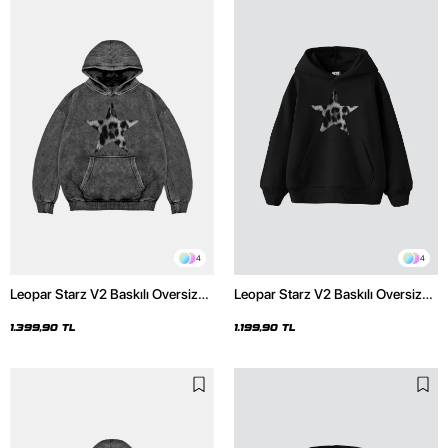
4
4
Leopar Starz V2 Baskılı Oversize
Leopar Starz V2 Baskılı Oversize
Unisex Premium Yıkamalı Siyah
Unisex Premium Siyah Hoodie
Hoodie
1.399,90 TL
1.199,90 TL