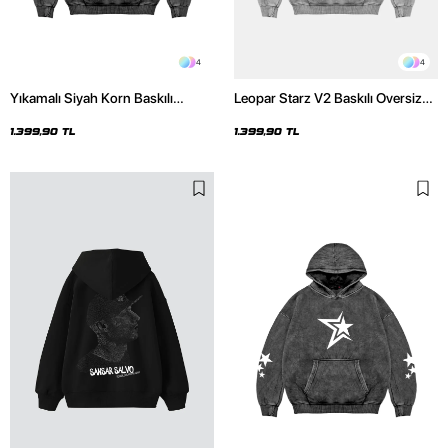
4
4
Yıkamalı Siyah Korn Baskılı
Leopar Starz V2 Baskılı Oversize
Oversize Unisex Hoodie
Unisex Premium Yıkamalı Beyaz
Hoodie
1.399,90 TL
1.399,90 TL