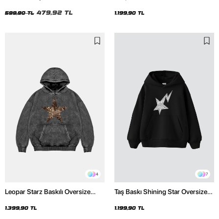
Unisex Tshirt
Unisex Premium Siyah Hoodie
479,92 TL
599,90 TL
1.199,90 TL
4
7
Leopar Starz Baskılı Oversize
Taş Baskı Shining Star Oversize
Unisex Premium Yıkamalı Siyah
Unisex Premium Siyah Hoodie
Hoodie
1.399,90 TL
1.199,90 TL