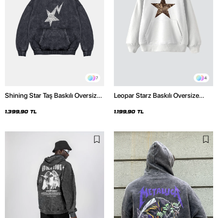
7
4
Shining Star Taş Baskılı Oversize
Leopar Starz Baskılı Oversize
Unisex Premium Yıkamalı Siyah
Unisex Premium Beyaz Hoodie
Hoodie
1.399,90 TL
1.199,90 TL