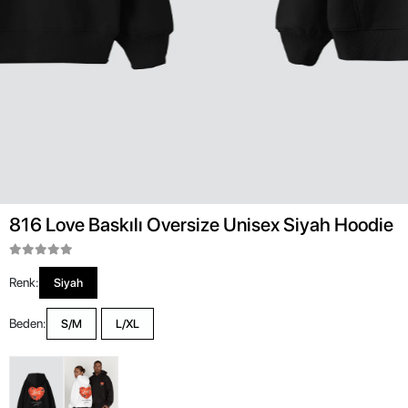
816 Love Baskılı Oversize Unisex Siyah Hoodie
Renk:
Siyah
Beden:
S/M
L/XL