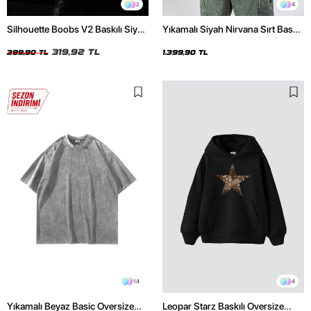
2
4
Silhouette Boobs V2 Baskılı Siyah
Yıkamalı Siyah Nirvana Sırt Baskılı
Crop Top
Unisex Oversize Hoodie
319,92 TL
399,90 TL
1.399,90 TL
14
4
Yıkamalı Beyaz Basic Oversize
Leopar Starz Baskılı Oversize