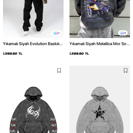
4
9
Yıkamalı Siyah Evolution Baskılı
Yıkamalı Siyah Metallica Mor Sırt
Oversize Unisex Kapüşonlu
Baskılı Oversize Kapüşonlu
Hoodie
Hoodie
1.399,90 TL
1.399,90 TL