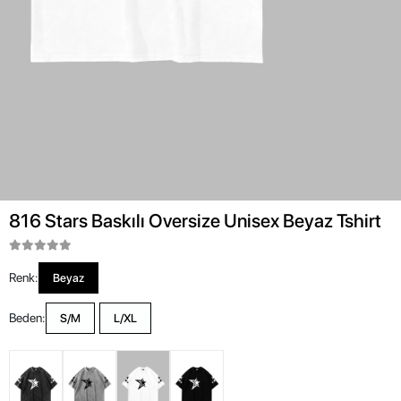
816 Stars Baskılı Oversize Unisex Beyaz Tshirt
Renk:
Beyaz
Beden:
S/M
L/XL