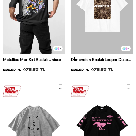
4
6
Metallica Mor Sırt Baskılı Unisex
Dİmension Baskılı Leopar Desenli
Oversize Siyah Tshirt
24/1 Oversize Unisex Beyaz
479,20 TL
Tshirt
479,20 TL
599,00 TL
599,00 TL