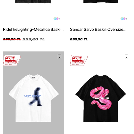
4
2
RideTheLighting-Metallica Baskılı
Sansar Salvo Baskılı Oversize
Oversize Yıkamalı Siyah Unisex
Unisex Siyah Tshirt
Tshirt
559,20 TL
699,00 TL
699,00 TL