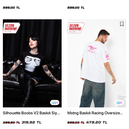
Oversize Unisex Siyah Tshirt
Oversize Unisex Beyaz Tshirt
599,00 TL
599,00 TL
2
2
Silhouette Boobs V2 Baskılı Siyah
Mstng Baskılı Racing Oversize
Crop Top
Unisex Beyaz Tshirt
319,92 TL
479,20 TL
399,90 TL
599,00 TL