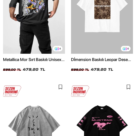
4
6
Metallica Mor Sırt Baskılı Unisex
Dİmension Baskılı Leopar Desenli
Oversize Siyah Tshirt
24/1 Oversize Unisex Beyaz
479,20 TL
Tshirt
479,20 TL
599,00 TL
599,00 TL