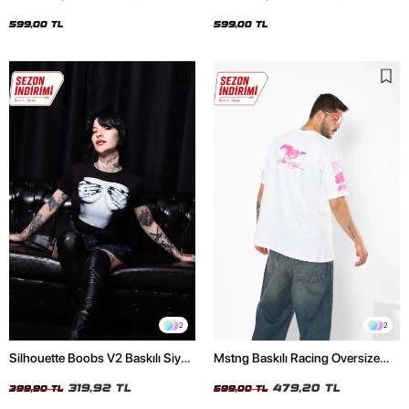
Oversize Unisex Siyah Tshirt
Oversize Unisex Beyaz Tshirt
599,00 TL
599,00 TL
2
2
Silhouette Boobs V2 Baskılı Siyah
Mstng Baskılı Racing Oversize
Crop Top
Unisex Beyaz Tshirt
319,92 TL
479,20 TL
399,90 TL
599,00 TL