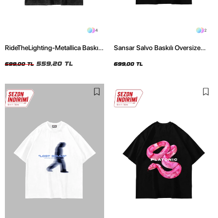
4
2
RideTheLighting-Metallica Baskılı
Sansar Salvo Baskılı Oversize
Oversize Yıkamalı Siyah Unisex
Unisex Siyah Tshirt
Tshirt
559,20 TL
699,00 TL
699,00 TL