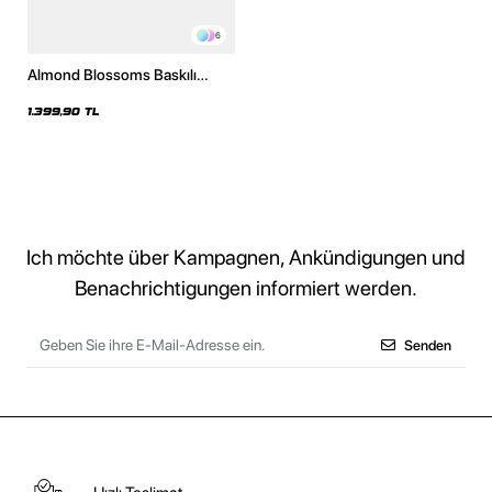
6
Almond Blossoms Baskılı
Oversize Unisex Yıkamalı
Beyaz Hoodie
1.399,90 TL
Ich möchte über Kampagnen, Ankündigungen und
Benachrichtigungen informiert werden.
Senden