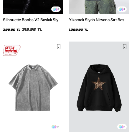
2
4
Silhouette Boobs V2 Baskılı Siyah
Yıkamalı Siyah Nirvana Sırt Baskılı
Crop Top
Unisex Oversize Hoodie
319,92 TL
399,90 TL
1.399,90 TL
14
4