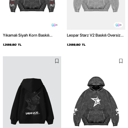
4
4
Yıkamalı Siyah Korn Baskılı
Leopar Starz V2 Baskılı Oversize
Oversize Unisex Hoodie
Unisex Premium Yıkamalı Beyaz
Hoodie
1.399,90 TL
1.399,90 TL