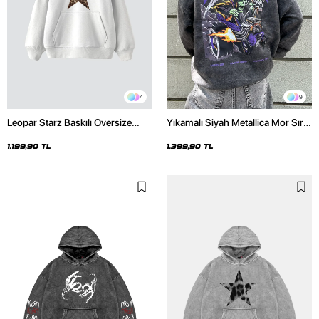
4
9
Leopar Starz Baskılı Oversize
Yıkamalı Siyah Metallica Mor Sırt
Unisex Premium Beyaz Hoodie
Baskılı Oversize Kapüşonlu
Hoodie
1.199,90 TL
1.399,90 TL