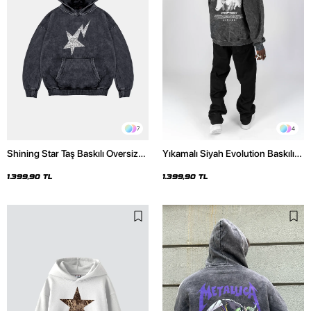
7
4
Shining Star Taş Baskılı Oversize
Yıkamalı Siyah Evolution Baskılı
Unisex Premium Yıkamalı Siyah
Oversize Unisex Kapüşonlu
Hoodie
Hoodie
1.399,90 TL
1.399,90 TL