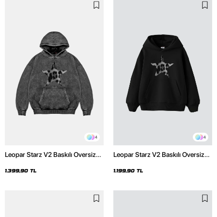
4
4
Leopar Starz V2 Baskılı Oversize
Leopar Starz V2 Baskılı Oversize
Unisex Premium Yıkamalı Siyah
Unisex Premium Siyah Hoodie
Hoodie
1.399,90 TL
1.199,90 TL