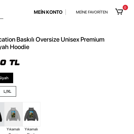
0
MEİN KONTO
MEİNE FAVORİTEN
cation Baskılı Oversize Unisex Premium
iyah Hoodie
90 TL
Siyah
L/XL
Yıkamalı
Yıkamalı