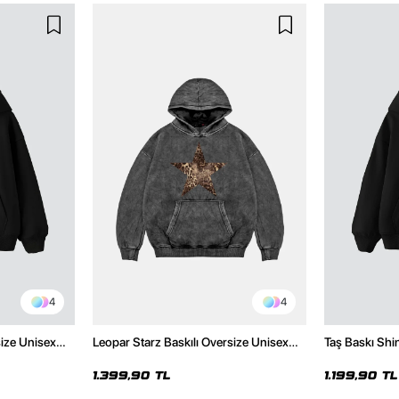
4
4
size Unisex
Leopar Starz Baskılı Oversize Unisex
Taş Baskı Shi
Premium Yıkamalı Siyah Hoodie
Premium Siya
1.399,90 TL
1.199,90 TL