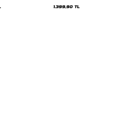
sex Hoodie
Oversize Unisex Hoodie
L
1.399,90 TL