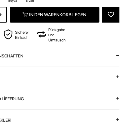
Beyaz
Siyah
IN DEN WARENKORB LEGEN
Rückgabe
Sicherer
und
Einkauf
Umtausch
NSCHAFTEN
 LİEFERUNG
KLERİ