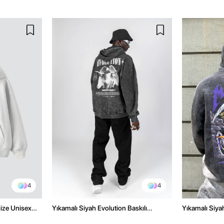
4
4
size Unisex
Yıkamalı Siyah Evolution Baskılı
Yıkamalı Siyah
Oversize Unisex Kapüşonlu Hoodie
Oversize Kap