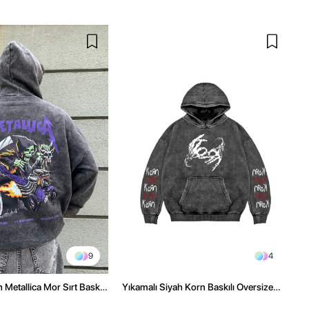
9
4
 Metallica Mor Sırt Baskılı
Yıkamalı Siyah Korn Baskılı Oversize
üşonlu Hoodie
Unisex Hoodie