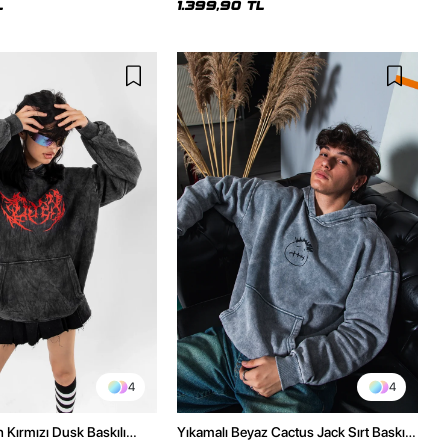
L
1.399,90 TL
4
4
h Kırmızı Dusk Baskılı
Yıkamalı Beyaz Cactus Jack Sırt Baskılı