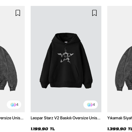
4
4
versize Unisex
Leopar Starz V2 Baskılı Oversize Unisex
Yıkamalı Siya
Hoodie
Premium Siyah Hoodie
Unisex Hoodi
1.199,90 TL
1.399,90 T