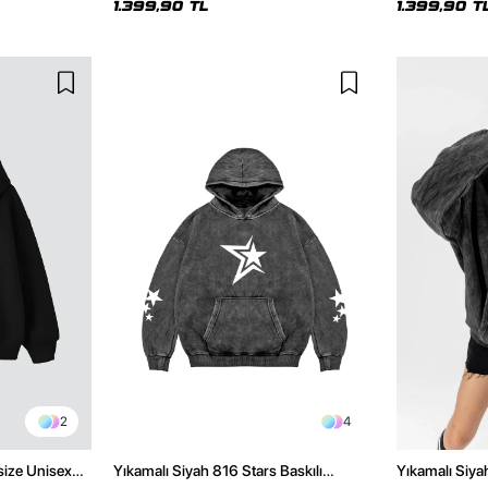
1.399,90 TL
1.399,90 T
2
4
size Unisex
Yıkamalı Siyah 816 Stars Baskılı
Yıkamalı Siya