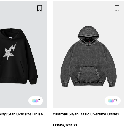
7
17
ning Star Oversize Unisex
Yıkamalı Siyah Basic Oversize Unisex
h Hoodie
Hoodie
1.099,90 TL