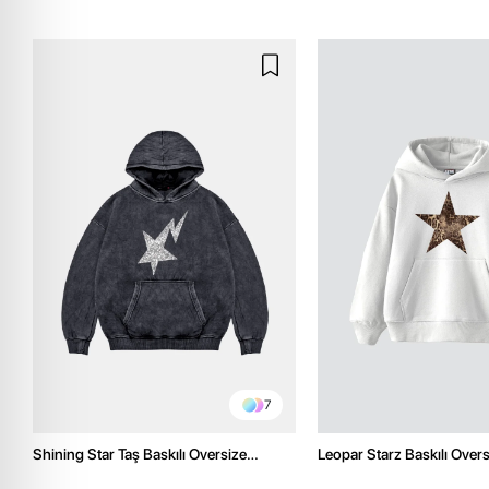
7
Shining Star Taş Baskılı Oversize
Leopar Starz Baskılı Over
Unisex Premium Yıkamalı Siyah Hoodie
Premium Beyaz Hoodie