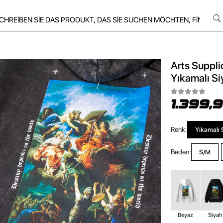
Arts Suppli
Yıkamalı S
1.399,
Renk:
Yıkamalı 
Beden:
S/M
Beyaz
Siyah