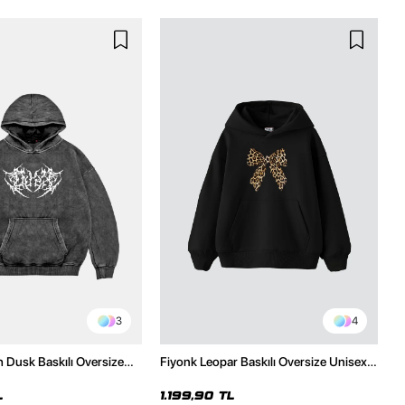
3
4
h Dusk Baskılı Oversize
Fiyonk Leopar Baskılı Oversize Unisex
e
Premium Siyah Hoodie
L
1.199,90 TL