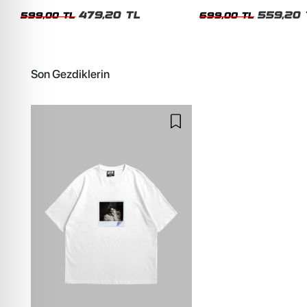
Siyah Tshirt
Oversize Yıkamalı Siyah U
479,20 TL
559,20 
599,00 TL
699,00 TL
Son Gezdiklerin