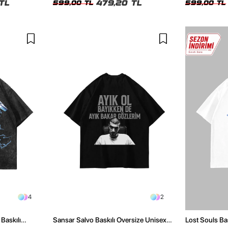
TL
479,20 TL
599,00 TL
599,00 TL
4
2
Baskılı
Sansar Salvo Baskılı Oversize Unisex
Lost Souls Ba