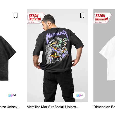
14
4
size Unisex
Metallica Mor Sırt Baskılı Unisex
Dİmension Bas
Oversize Siyah Tshirt
Oversize Unis