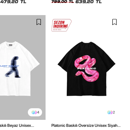
479,20 TL
639,20 TL
799,00 TL
4
2
skılı Beyaz Unisex
Platonic Baskılı Oversize Unisex Siyah