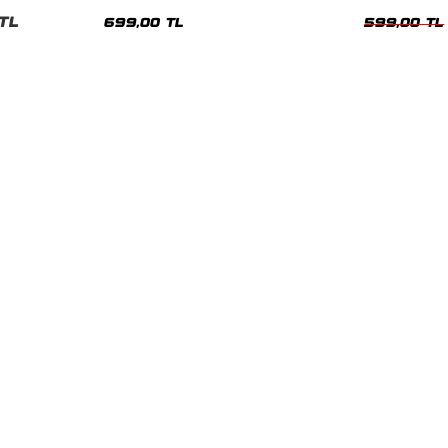
nisex Tshirt
Siyah Tshirt
Oversize Tshir
TL
699,00 TL
599,00 TL