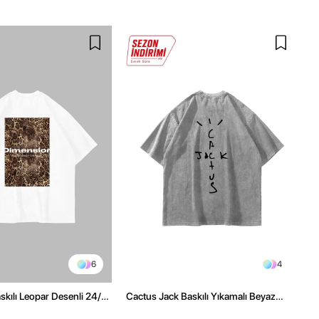
6
4
kılı Leopar Desenli 24/1
Cactus Jack Baskılı Yıkamalı Beyaz
ex Beyaz Tshirt
Unisex Oversize Tshirt