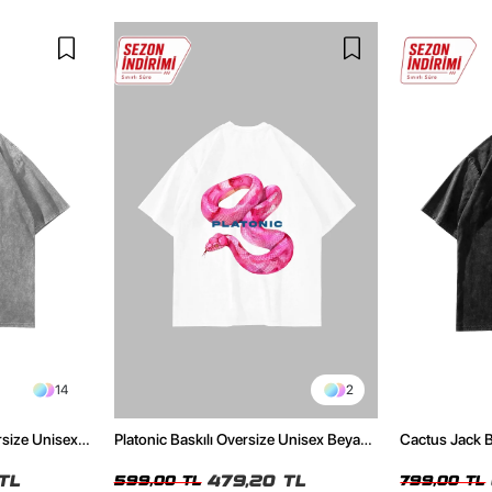
14
2
rsize Unisex
Platonic Baskılı Oversize Unisex Beyaz
Cactus Jack B
Tshirt
Unisex Oversi
TL
479,20 TL
599,00 TL
799,00 TL