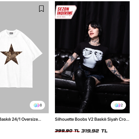
8
2
Baskılı 24/1 Oversize
Silhouette Boobs V2 Baskılı Siyah Crop
Tshirt
Top
319,92 TL
399,90 TL