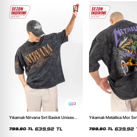
2
Yıkamalı Nirvana Sırt Baskılı Unisex
Yıkamalı Metallica Mor Sırt
Oversize Tshirt
Unisex Oversize Tshirt
639,92 TL
639,92 
799,90 TL
799,90 TL