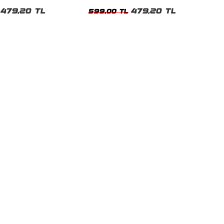
t
Tshirt
479,20 TL
479,20 TL
599,00 TL