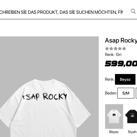
Asap Rocky 
Renk:
Gri
599,00
Renk:
Beyaz
Beden:
S/M
Beyaz
Siyah