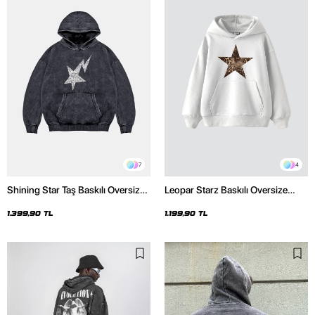
7
4
Shining Star Taş Baskılı Oversize
Leopar Starz Baskılı Oversize
Unisex Premium Yıkamalı Siyah
Unisex Premium Beyaz Hoodie
Hoodie
1.399,90 TL
1.199,90 TL