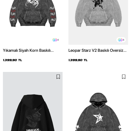
4
4
Yıkamalı Siyah Korn Baskılı
Leopar Starz V2 Baskılı Oversize
Oversize Unisex Hoodie
Unisex Premium Yıkamalı Beyaz
Hoodie
1.399,90 TL
1.399,90 TL