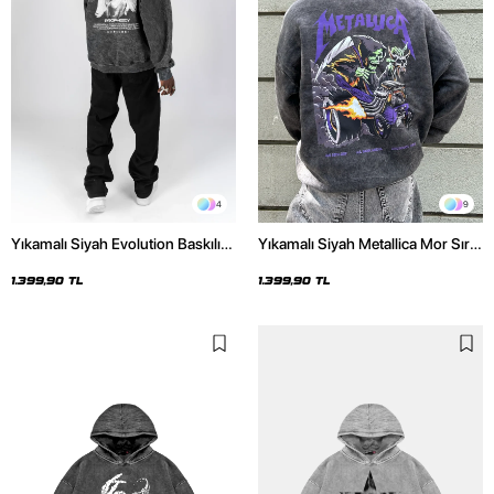
4
9
Yıkamalı Siyah Evolution Baskılı
Yıkamalı Siyah Metallica Mor Sırt
Oversize Unisex Kapüşonlu
Baskılı Oversize Kapüşonlu
Hoodie
Hoodie
1.399,90 TL
1.399,90 TL