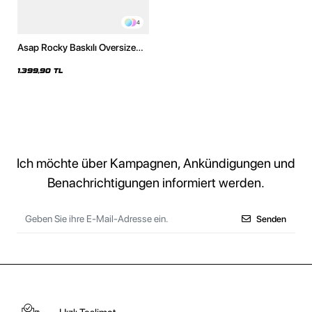
4
Asap Rocky Baskılı Oversize
Unisex Premium Yıkamalı
Beyaz Hoodie
1.399,90 TL
Ich möchte über Kampagnen, Ankündigungen und
Benachrichtigungen informiert werden.
Senden