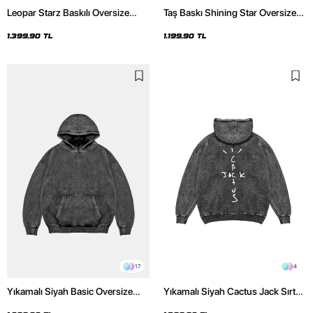
Leopar Starz Baskılı Oversize
Taş Baskı Shining Star Oversize
Unisex Premium Yıkamalı Siyah
Unisex Premium Siyah Hoodie
Hoodie
1.399,90 TL
1.199,90 TL
17
4
Yıkamalı Siyah Basic Oversize
Yıkamalı Siyah Cactus Jack Sırt
Unisex Hoodie
Baskılı Oversize Unisex Hoodie