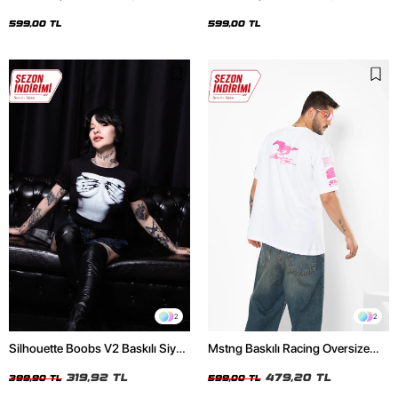
Oversize Unisex Siyah Tshirt
Oversize Unisex Beyaz Tshirt
599,00 TL
599,00 TL
2
2
Silhouette Boobs V2 Baskılı Siyah
Mstng Baskılı Racing Oversize
Crop Top
Unisex Beyaz Tshirt
319,92 TL
479,20 TL
399,90 TL
599,00 TL