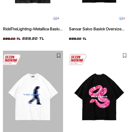
4
2
RideTheLighting-Metallica Baskılı
Sansar Salvo Baskılı Oversize
Oversize Yıkamalı Siyah Unisex
Unisex Siyah Tshirt
Tshirt
559,20 TL
699,00 TL
699,00 TL