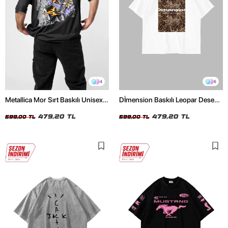
4
6
Metallica Mor Sırt Baskılı Unisex
Dİmension Baskılı Leopar Desenli
Oversize Siyah Tshirt
24/1 Oversize Unisex Beyaz
479,20 TL
Tshirt
479,20 TL
599,00 TL
599,00 TL