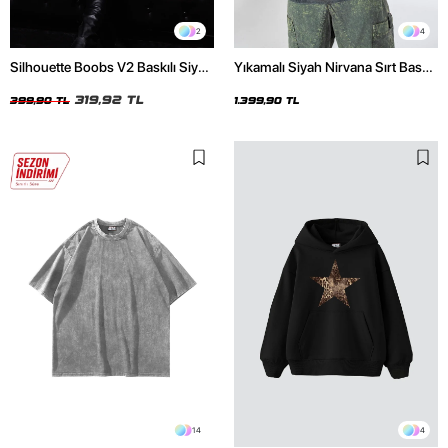
2
4
Silhouette Boobs V2 Baskılı Siyah
Yıkamalı Siyah Nirvana Sırt Baskılı
Crop Top
Unisex Oversize Hoodie
319,92 TL
399,90 TL
1.399,90 TL
14
4