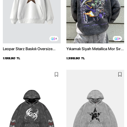
4
9
Leopar Starz Baskılı Oversize
Yıkamalı Siyah Metallica Mor Sırt
Unisex Premium Beyaz Hoodie
Baskılı Oversize Kapüşonlu
Hoodie
1.199,90 TL
1.399,90 TL