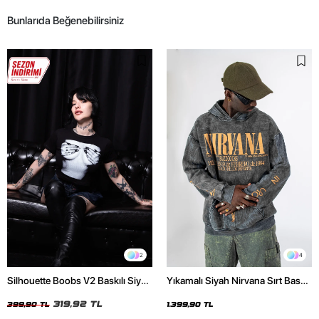
Bunlarıda Beğenebilirsiniz
2
4
Silhouette Boobs V2 Baskılı Siyah
Yıkamalı Siyah Nirvana Sırt Baskılı
Crop Top
Unisex Oversize Hoodie
319,92 TL
399,90 TL
1.399,90 TL