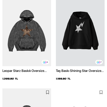
4
7
Leopar Starz Baskılı Oversize
Taş Baskı Shining Star Oversize
Unisex Premium Yıkamalı Siyah
Unisex Premium Siyah Hoodie
Hoodie
1.399,90 TL
1.199,90 TL