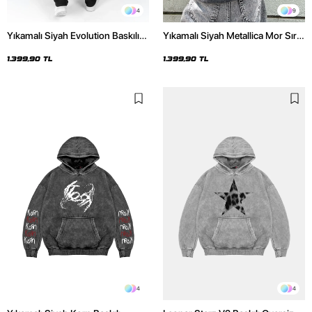
4
9
Yıkamalı Siyah Evolution Baskılı
Yıkamalı Siyah Metallica Mor Sırt
Oversize Unisex Kapüşonlu
Baskılı Oversize Kapüşonlu
Hoodie
Hoodie
1.399,90 TL
1.399,90 TL
4
4