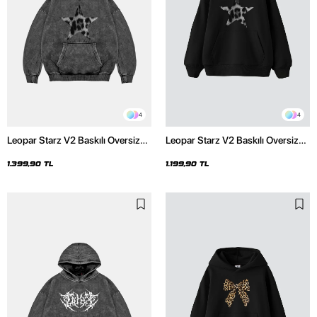
4
4
Leopar Starz V2 Baskılı Oversize
Leopar Starz V2 Baskılı Oversize
Unisex Premium Yıkamalı Siyah
Unisex Premium Siyah Hoodie
Hoodie
1.399,90 TL
1.199,90 TL