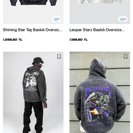
7
4
Shining Star Taş Baskılı Oversize
Leopar Starz Baskılı Oversize
Unisex Premium Yıkamalı Siyah
Unisex Premium Beyaz Hoodie
Hoodie
1.399,90 TL
1.199,90 TL