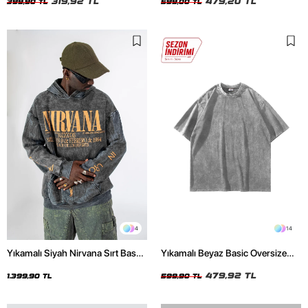
319,92 TL
479,20 TL
399,90 TL
599,00 TL
4
14
Yıkamalı Siyah Nirvana Sırt Baskılı
Yıkamalı Beyaz Basic Oversize
Unisex Oversize Hoodie
Unisex Tshirt
479,92 TL
1.399,90 TL
599,90 TL