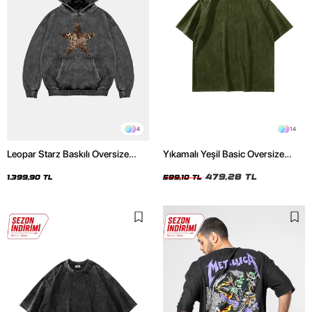
4
14
Leopar Starz Baskılı Oversize
Yıkamalı Yeşil Basic Oversize
Unisex Premium Yıkamalı Siyah
Unisex Tshirt
Hoodie
479,28 TL
1.399,90 TL
599,10 TL