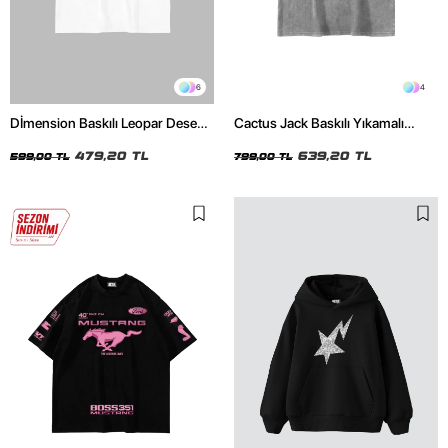
6
4
Dİmension Baskılı Leopar Desenli
Cactus Jack Baskılı Yıkamalı
24/1 Oversize Unisex Beyaz
Beyaz Unisex Oversize Tshirt
Tshirt
479,20 TL
639,20 TL
599,00 TL
799,00 TL