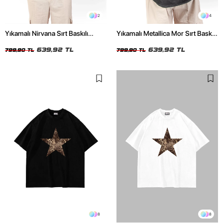
2
4
Yıkamalı Nirvana Sırt Baskılı
Yıkamalı Metallica Mor Sırt Baskılı
Unisex Oversize Tshirt
Siyah Unisex Oversize Tshirt
639,92 TL
639,92 TL
799,90 TL
799,90 TL
8
8