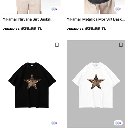
2
4
Yıkamalı Nirvana Sırt Baskılı
Yıkamalı Metallica Mor Sırt Baskılı
Unisex Oversize Tshirt
Siyah Unisex Oversize Tshirt
639,92 TL
639,92 TL
799,90 TL
799,90 TL
8
8