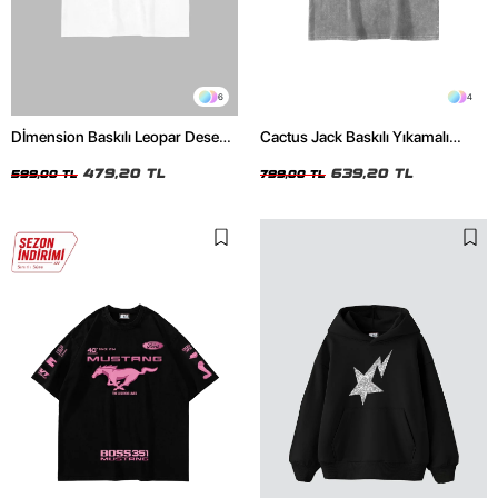
6
4
Dİmension Baskılı Leopar Desenli
Cactus Jack Baskılı Yıkamalı
24/1 Oversize Unisex Beyaz
Beyaz Unisex Oversize Tshirt
Tshirt
479,20 TL
639,20 TL
599,00 TL
799,00 TL