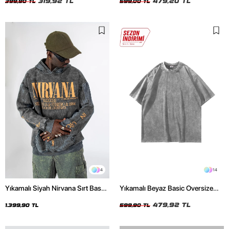
319,92 TL
479,20 TL
399,90 TL
599,00 TL
4
14
Yıkamalı Siyah Nirvana Sırt Baskılı
Yıkamalı Beyaz Basic Oversize
Unisex Oversize Hoodie
Unisex Tshirt
479,92 TL
1.399,90 TL
599,90 TL