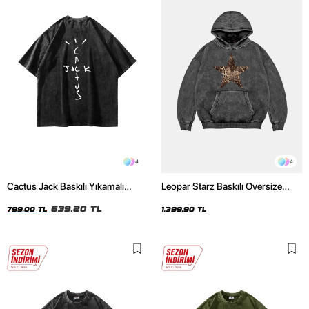
4
4
Cactus Jack Baskılı Yıkamalı
Leopar Starz Baskılı Oversize
Siyah Unisex Oversize Tshirt
Unisex Premium Yıkamalı Siyah
639,20 TL
Hoodie
799,00 TL
1.399,90 TL