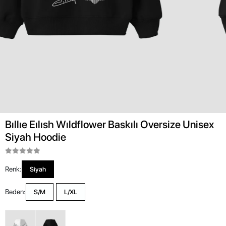
Bıllıe Eılısh Wıldflower Baskılı Oversize Unisex
Siyah Hoodie
Renk:
Siyah
Beden:
S/M
L/XL