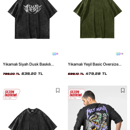
5
14
Yıkamalı Siyah Dusk Baskılı
Yıkamalı Yeşil Basic Oversize
Oversize Unisex Tshirt
Unisex Tshirt
639,20 TL
479,28 TL
799,00 TL
599,10 TL