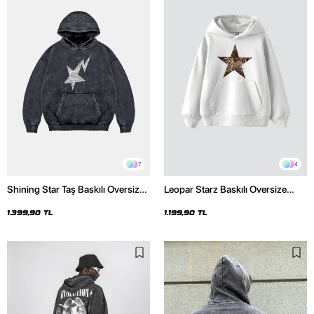
7
4
Shining Star Taş Baskılı Oversize
Leopar Starz Baskılı Oversize
Unisex Premium Yıkamalı Siyah
Unisex Premium Beyaz Hoodie
Hoodie
1.399,90 TL
1.199,90 TL