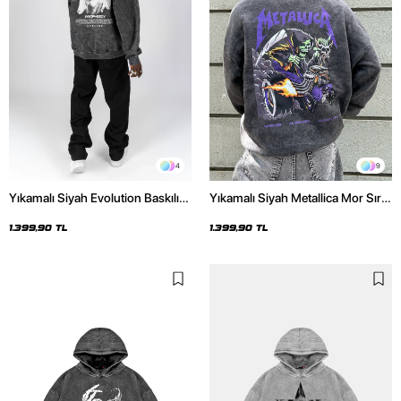
4
9
Yıkamalı Siyah Evolution Baskılı
Yıkamalı Siyah Metallica Mor Sırt
Oversize Unisex Kapüşonlu
Baskılı Oversize Kapüşonlu
Hoodie
Hoodie
1.399,90 TL
1.399,90 TL