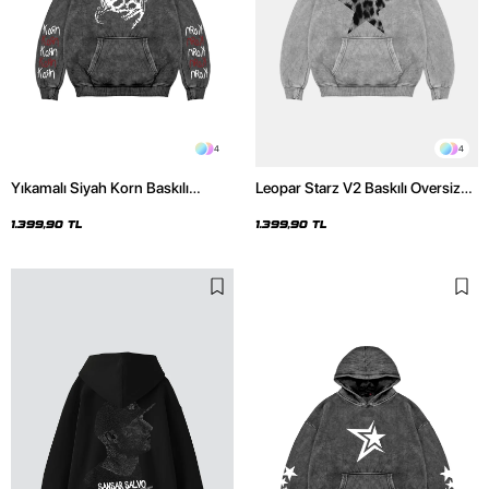
4
4
Yıkamalı Siyah Korn Baskılı
Leopar Starz V2 Baskılı Oversize
Oversize Unisex Hoodie
Unisex Premium Yıkamalı Beyaz
Hoodie
1.399,90 TL
1.399,90 TL