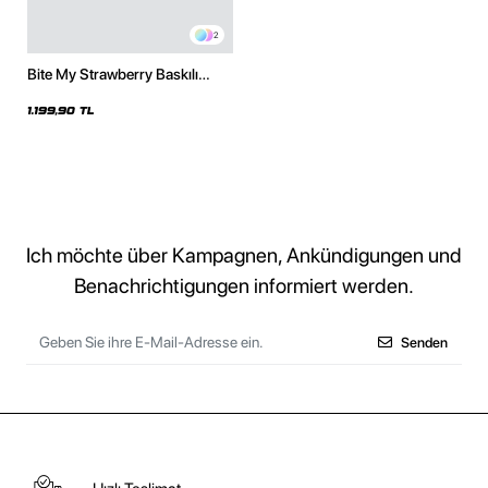
2
Bite My Strawberry Baskılı
Oversize Unisex Premium
Siyah Hoodie
1.199,90 TL
Ich möchte über Kampagnen, Ankündigungen und
Benachrichtigungen informiert werden.
Senden