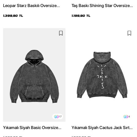
Leopar Starz Baskılı Oversize
Taş Baskı Shining Star Oversize
Unisex Premium Yıkamalı Siyah
Unisex Premium Siyah Hoodie
Hoodie
1.399,90 TL
1.199,90 TL
17
4
Yıkamalı Siyah Basic Oversize
Yıkamalı Siyah Cactus Jack Sırt
Unisex Hoodie
Baskılı Oversize Unisex Hoodie