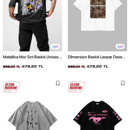
4
6
Metallica Mor Sırt Baskılı Unisex
Dİmension Baskılı Leopar Desenli
Oversize Siyah Tshirt
24/1 Oversize Unisex Beyaz
479,20 TL
Tshirt
479,20 TL
599,00 TL
599,00 TL