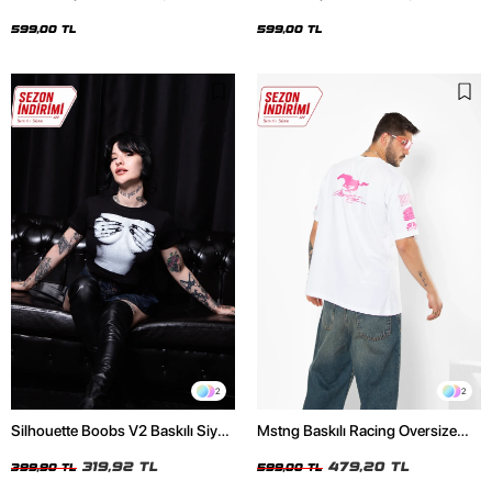
Oversize Unisex Siyah Tshirt
Oversize Unisex Beyaz Tshirt
599,00 TL
599,00 TL
2
2
Silhouette Boobs V2 Baskılı Siyah
Mstng Baskılı Racing Oversize
Crop Top
Unisex Beyaz Tshirt
319,92 TL
479,20 TL
399,90 TL
599,00 TL