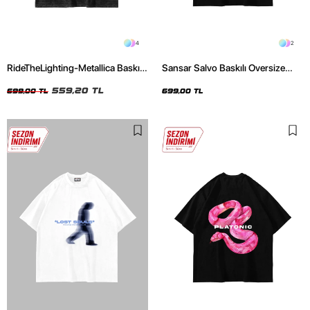
4
2
RideTheLighting-Metallica Baskılı
Sansar Salvo Baskılı Oversize
Oversize Yıkamalı Siyah Unisex
Unisex Siyah Tshirt
Tshirt
559,20 TL
699,00 TL
699,00 TL