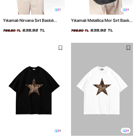
2
4
Yıkamalı Nirvana Sırt Baskılı
Yıkamalı Metallica Mor Sırt Baskılı
Unisex Oversize Tshirt
Siyah Unisex Oversize Tshirt
639,92 TL
639,92 TL
799,90 TL
799,90 TL
8
8