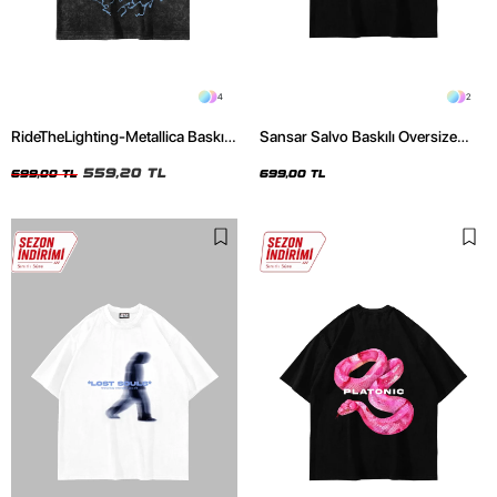
4
2
RideTheLighting-Metallica Baskılı
Sansar Salvo Baskılı Oversize
Oversize Yıkamalı Siyah Unisex
Unisex Siyah Tshirt
Tshirt
559,20 TL
699,00 TL
699,00 TL