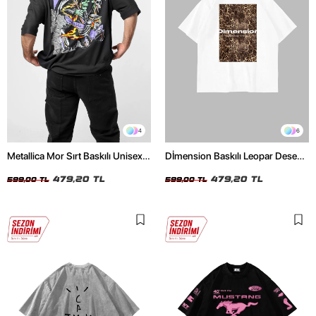
4
6
Metallica Mor Sırt Baskılı Unisex
Dİmension Baskılı Leopar Desenli
Oversize Siyah Tshirt
24/1 Oversize Unisex Beyaz
479,20 TL
Tshirt
479,20 TL
599,00 TL
599,00 TL