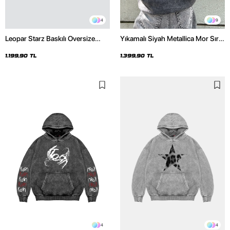
4
9
Leopar Starz Baskılı Oversize
Yıkamalı Siyah Metallica Mor Sırt
Unisex Premium Beyaz Hoodie
Baskılı Oversize Kapüşonlu
Hoodie
1.199,90 TL
1.399,90 TL
4
4