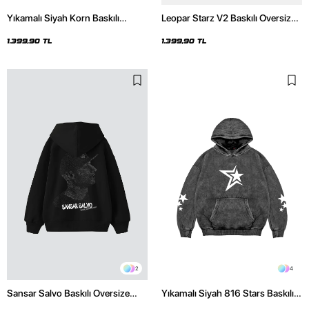
Yıkamalı Siyah Korn Baskılı
Leopar Starz V2 Baskılı Oversize
Oversize Unisex Hoodie
Unisex Premium Yıkamalı Beyaz
Hoodie
1.399,90 TL
1.399,90 TL
2
4
Sansar Salvo Baskılı Oversize
Yıkamalı Siyah 816 Stars Baskılı
Unisex Siyah Hoodie
Oversize Unisex Hoodie