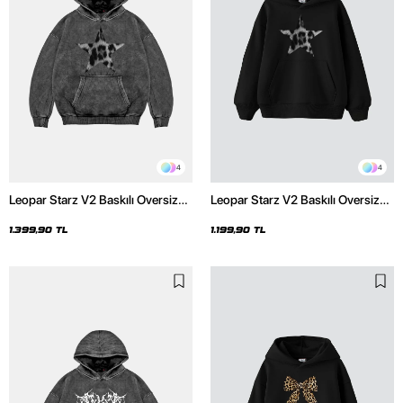
4
4
Leopar Starz V2 Baskılı Oversize
Leopar Starz V2 Baskılı Oversize
Unisex Premium Yıkamalı Siyah
Unisex Premium Siyah Hoodie
Hoodie
1.399,90 TL
1.199,90 TL