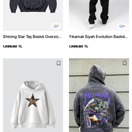
7
4
Shining Star Taş Baskılı Oversize
Yıkamalı Siyah Evolution Baskılı
Unisex Premium Yıkamalı Siyah
Oversize Unisex Kapüşonlu
Hoodie
Hoodie
1.399,90 TL
1.399,90 TL