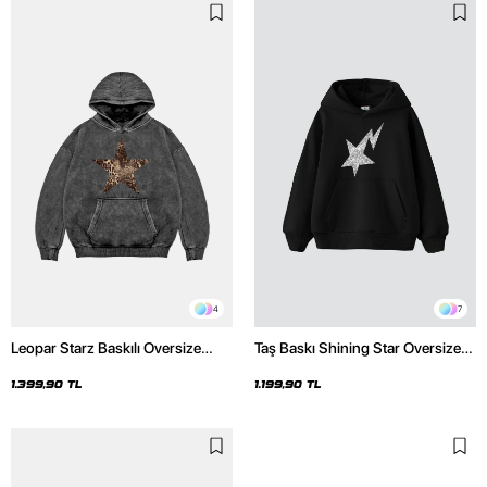
4
7
Leopar Starz Baskılı Oversize
Taş Baskı Shining Star Oversize
Unisex Premium Yıkamalı Siyah
Unisex Premium Siyah Hoodie
Hoodie
1.399,90 TL
1.199,90 TL