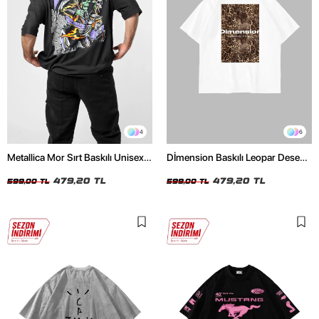
4
6
Metallica Mor Sırt Baskılı Unisex
Dİmension Baskılı Leopar Desenli
Oversize Siyah Tshirt
24/1 Oversize Unisex Beyaz
479,20 TL
Tshirt
479,20 TL
599,00 TL
599,00 TL