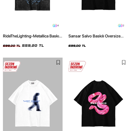
4
2
RideTheLighting-Metallica Baskılı
Sansar Salvo Baskılı Oversize
Oversize Yıkamalı Siyah Unisex
Unisex Siyah Tshirt
Tshirt
559,20 TL
699,00 TL
699,00 TL