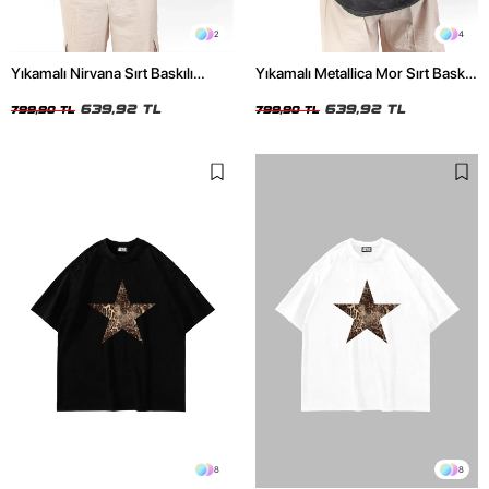
2
4
Yıkamalı Nirvana Sırt Baskılı
Yıkamalı Metallica Mor Sırt Baskılı
Unisex Oversize Tshirt
Siyah Unisex Oversize Tshirt
639,92 TL
639,92 TL
799,90 TL
799,90 TL
8
8