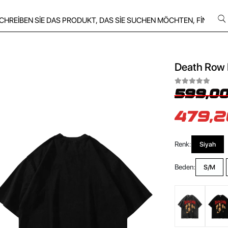
Death Row B
599,00
479,2
Renk:
Siyah
Beden:
S/M