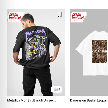
4
Metallica Mor Sırt Baskılı Unisex
Dİmension Baskılı Leopar 
Oversize Siyah Tshirt
Oversize Unisex Beyaz Tsh