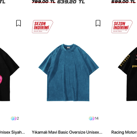
TL
639,20 TL
799,00 TL
599,00 TL
2
14
Unisex Siyah
Yıkamalı Mavi Basic Oversize Unisex
Racing Motors