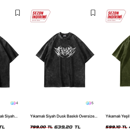
4
5
alı Siyah
Yıkamalı Siyah Dusk Baskılı Oversize
Yıkamalı Yeşi
Unisex Tshirt
Tshirt
TL
639,20 TL
799,00 TL
599,10 TL