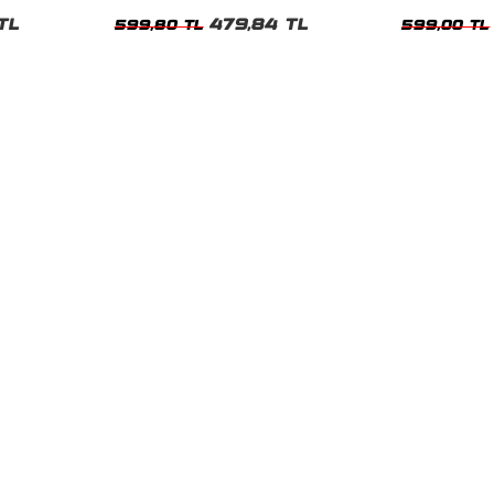
Tshirt
Unisex Siyah 
TL
479,84 TL
599,80 TL
599,00 TL