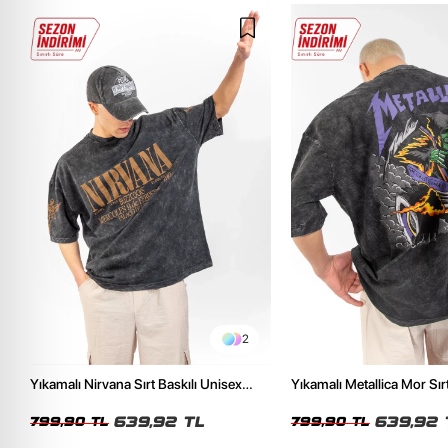
2
Yıkamalı Nirvana Sırt Baskılı Unisex
Yıkamalı Metallica Mor Sırt
Oversize Tshirt
Unisex Oversize Tshirt
639,92 TL
639,92 
799,90 TL
799,90 TL