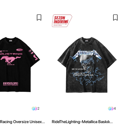
2
4
 Racing Oversize Unisex
RideTheLighting-Metallica Baskılı
Oversize Yıkamalı Siyah Unisex Tshirt