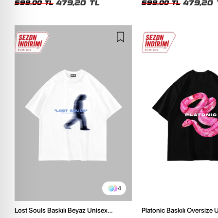
479,20 TL
479,20 
599,00 TL
599,00 TL
4
Lost Souls Baskılı Beyaz Unisex
Platonic Baskılı Oversize 