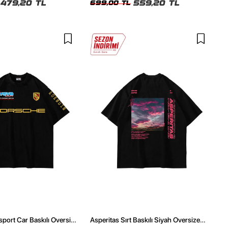
479,20 TL
559,20 TL
699,00 TL
port Car Baskılı Oversize
Asperitas Sırt Baskılı Siyah Oversize