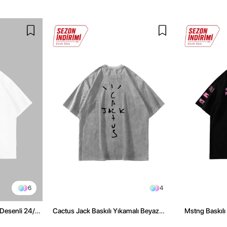
6
4
Desenli 24/1
Cactus Jack Baskılı Yıkamalı Beyaz
Mstng Baskılı
irt
Unisex Oversize Tshirt
Siyah Tshirt