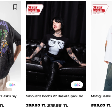
4
2
 Baskılı Siyah
Silhouette Boobs V2 Baskılı Siyah Crop
Mstng Baskılı
Top
Beyaz Tshirt
TL
319,92 TL
399,90 TL
599,00 TL