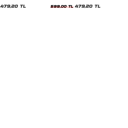
Tshirt
Unisex Tshirt
479,20 TL
479,20 TL
599,00 TL