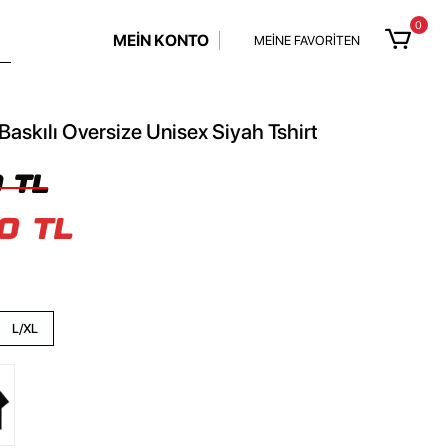
0
MEİN KONTO
MEİNE FAVORİTEN
askılı Oversize Unisex Siyah Tshirt
 TL
0 TL
L/XL