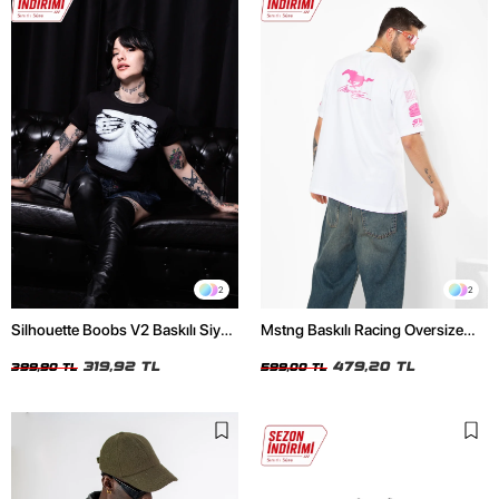
2
2
Silhouette Boobs V2 Baskılı Siyah
Mstng Baskılı Racing Oversize
Crop Top
Unisex Beyaz Tshirt
319,92 TL
479,20 TL
399,90 TL
599,00 TL