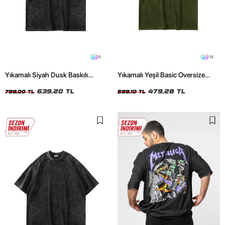
5
14
Yıkamalı Siyah Dusk Baskılı
Yıkamalı Yeşil Basic Oversize
Oversize Unisex Tshirt
Unisex Tshirt
639,20 TL
479,28 TL
799,00 TL
599,10 TL