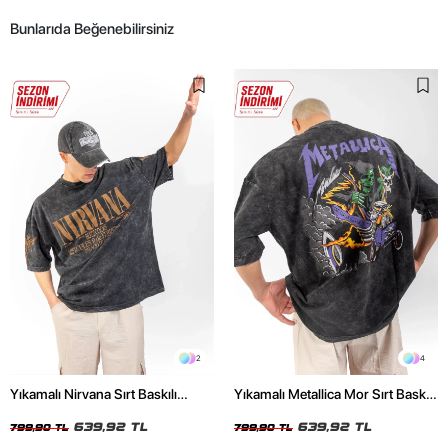
Bunlarıda Beğenebilirsiniz
2
4
Yıkamalı Nirvana Sırt Baskılı
Yıkamalı Metallica Mor Sırt Baskılı
Unisex Oversize Tshirt
Siyah Unisex Oversize Tshirt
639,92 TL
639,92 TL
799,90 TL
799,90 TL