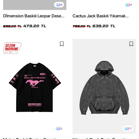
6
4
Dİmension Baskılı Leopar Desenli
Cactus Jack Baskılı Yıkamalı
24/1 Oversize Unisex Beyaz
Beyaz Unisex Oversize Tshirt
Tshirt
479,20 TL
639,20 TL
599,00 TL
799,00 TL
2
17