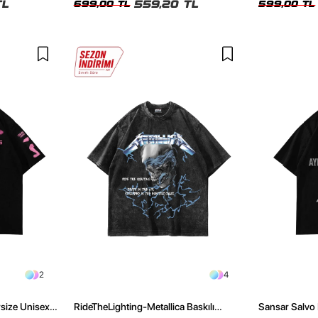
TL
559,20 TL
699,00 TL
599,00 TL
2
4
rsize Unisex
RideTheLighting-Metallica Baskılı
Sansar Salvo 