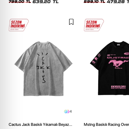
639,20 TL
479,28 
799,00 TL
599,10 TL
4
Cactus Jack Baskılı Yıkamalı Beyaz
Mstng Baskılı Racing Ove