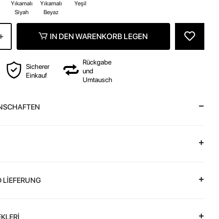
z
Yıkamalı
Yıkamalı
Yeşil
Siyah
Beyaz
IN DEN WARENKORB LEGEN
Rückgabe
Sicherer
und
Einkauf
Umtausch
NSCHAFTEN
 LİEFERUNG
KLERİ