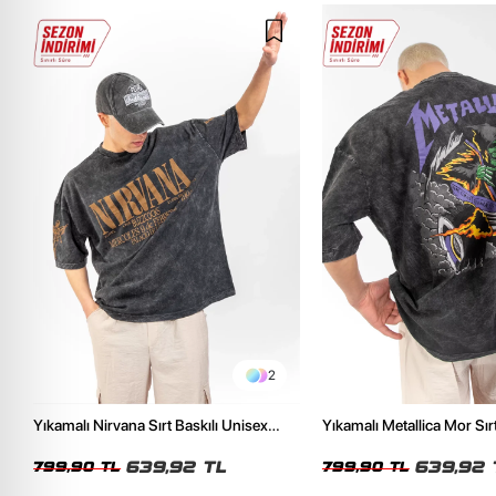
2
Yıkamalı Nirvana Sırt Baskılı Unisex
Yıkamalı Metallica Mor Sırt
Oversize Tshirt
Unisex Oversize Tshirt
639,92 TL
639,92 
799,90 TL
799,90 TL