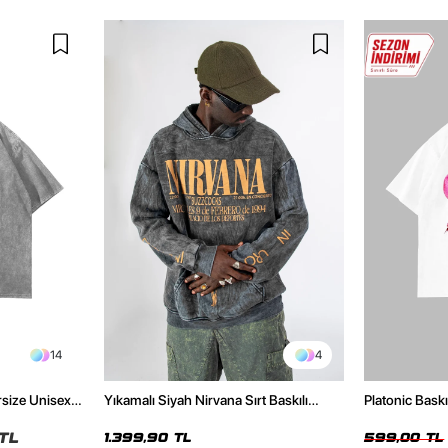
14
4
rsize Unisex
Yıkamalı Siyah Nirvana Sırt Baskılı
Platonic Bask
Unisex Oversize Hoodie
Tshirt
TL
1.399,90 TL
599,00 TL