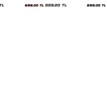
Oversize Yıkamalı Siyah Unisex Tshirt
Siyah Tshirt
TL
559,20 TL
699,00 TL
699,00 TL