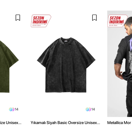
14
14
size Unisex
Yıkamalı Siyah Basic Oversize Unisex
Metallica Mor 
Tshirt
Oversize Siya