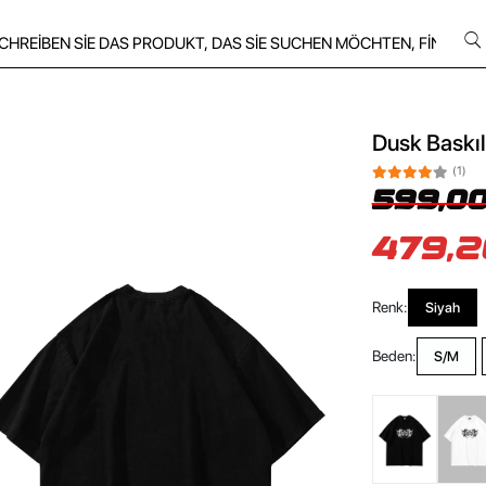
Dusk Baskıl
(1)
599,00
479,2
Renk:
Siyah
Beden:
S/M