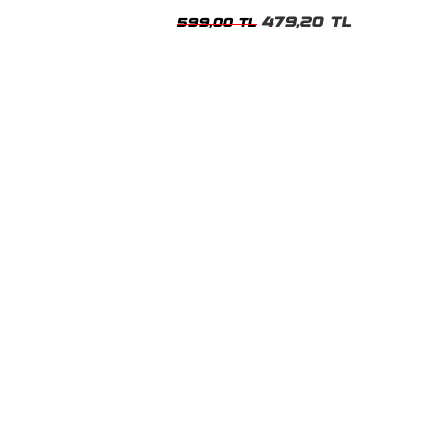
Oversize Tshirt
479,20 TL
599,00 TL