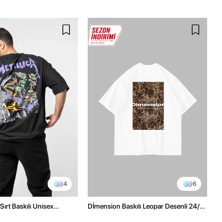
4
6
Sırt Baskılı Unisex
Dİmension Baskılı Leopar Desenli 24/1
h Tshirt
Oversize Unisex Beyaz Tshirt