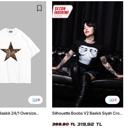
8
2
Baskılı 24/1 Oversize
Silhouette Boobs V2 Baskılı Siyah Crop
Tshirt
Top
319,92 TL
399,90 TL