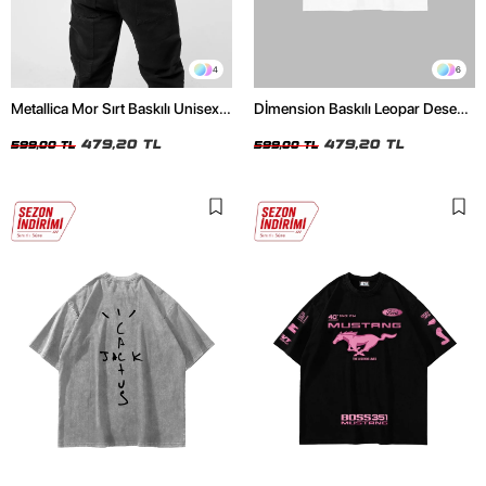
4
6
Metallica Mor Sırt Baskılı Unisex
Dİmension Baskılı Leopar Desenli
Oversize Siyah Tshirt
24/1 Oversize Unisex Beyaz
479,20 TL
Tshirt
479,20 TL
599,00 TL
599,00 TL