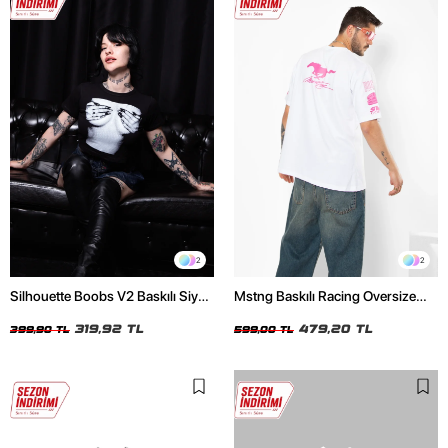
2
2
Silhouette Boobs V2 Baskılı Siyah
Mstng Baskılı Racing Oversize
Crop Top
Unisex Beyaz Tshirt
319,92 TL
479,20 TL
399,90 TL
599,00 TL