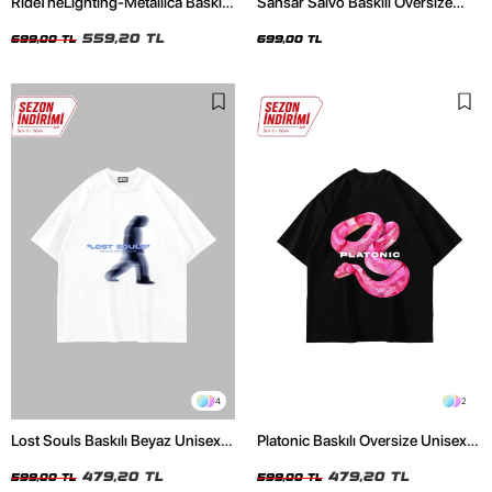
RideTheLighting-Metallica Baskılı
Sansar Salvo Baskılı Oversize
Oversize Yıkamalı Siyah Unisex
Unisex Siyah Tshirt
Tshirt
559,20 TL
699,00 TL
699,00 TL
4
2
Lost Souls Baskılı Beyaz Unisex
Platonic Baskılı Oversize Unisex
Oversize Tshirt
Siyah Tshirt
479,20 TL
479,20 TL
599,00 TL
599,00 TL