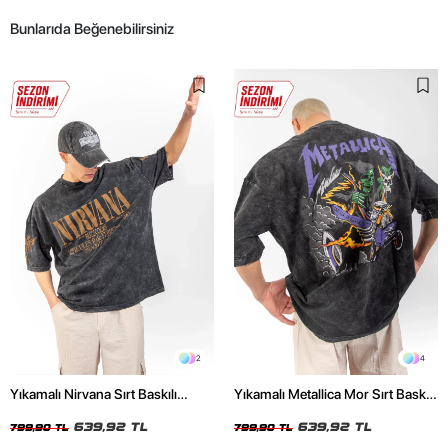
Bunlarıda Beğenebilirsiniz
2
4
Yıkamalı Nirvana Sırt Baskılı
Yıkamalı Metallica Mor Sırt Baskılı
Unisex Oversize Tshirt
Siyah Unisex Oversize Tshirt
639,92 TL
639,92 TL
799,90 TL
799,90 TL