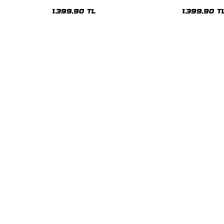
Oversize Unisex Hoodie
Oversize Uni
1.399,90 TL
1.399,90 T