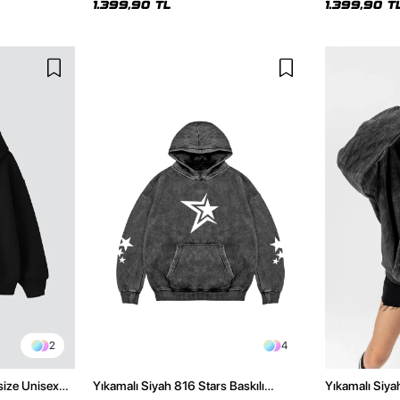
1.399,90 TL
1.399,90 T
2
4
size Unisex
Yıkamalı Siyah 816 Stars Baskılı
Yıkamalı Siya