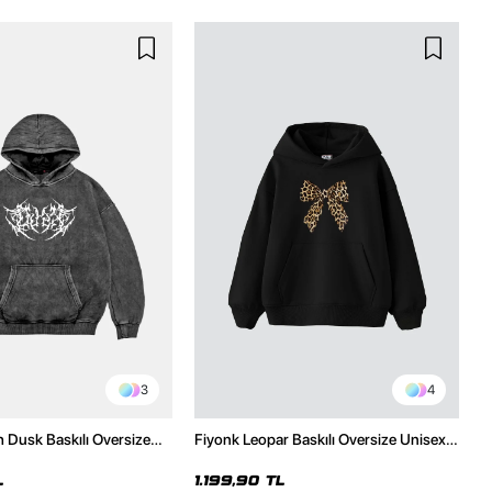
3
4
h Dusk Baskılı Oversize
Fiyonk Leopar Baskılı Oversize Unisex
e
Premium Siyah Hoodie
L
1.199,90 TL