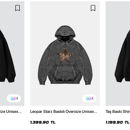
4
4
size Unisex
Leopar Starz Baskılı Oversize Unisex
Taş Baskı Shi
Premium Yıkamalı Siyah Hoodie
Premium Siya
1.399,90 TL
1.199,90 TL