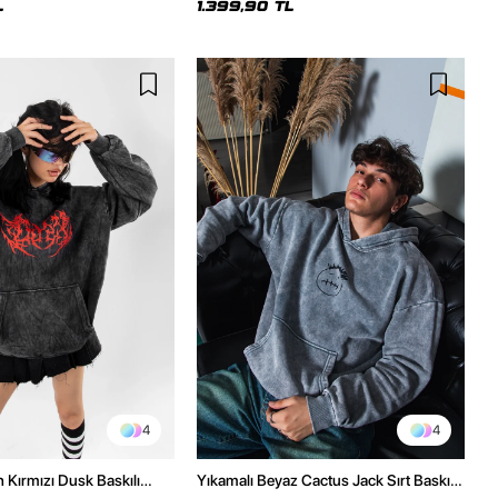
L
1.399,90 TL
4
4
h Kırmızı Dusk Baskılı
Yıkamalı Beyaz Cactus Jack Sırt Baskılı