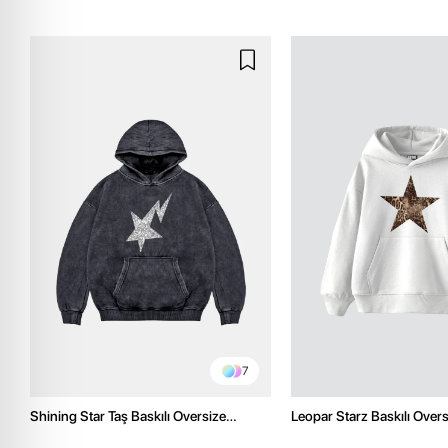
7
Shining Star Taş Baskılı Oversize
Leopar Starz Baskılı Over
Unisex Premium Yıkamalı Siyah Hoodie
Premium Beyaz Hoodie