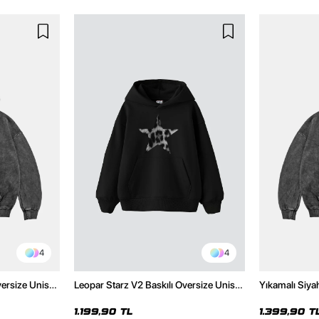
4
4
versize Unisex
Leopar Starz V2 Baskılı Oversize Unisex
Yıkamalı Siya
Hoodie
Premium Siyah Hoodie
Unisex Hoodi
1.199,90 TL
1.399,90 T