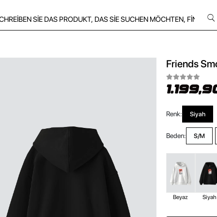
Friends Smo
1.199,9
Renk:
Siyah
Beden:
S/M
Beyaz
Siyah