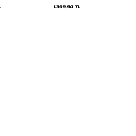
sex Hoodie
Oversize Unisex Hoodie
L
1.399,90 TL