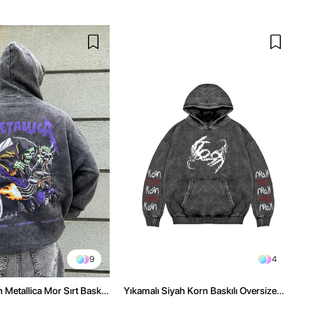
9
4
 Metallica Mor Sırt Baskılı
Yıkamalı Siyah Korn Baskılı Oversize
üşonlu Hoodie
Unisex Hoodie