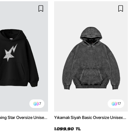
7
17
ning Star Oversize Unisex
Yıkamalı Siyah Basic Oversize Unisex
h Hoodie
Hoodie
1.099,90 TL