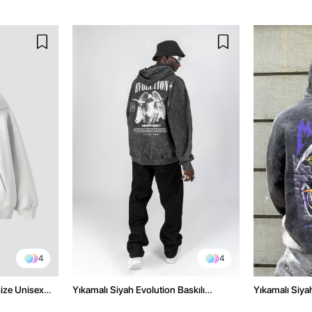
4
4
size Unisex
Yıkamalı Siyah Evolution Baskılı
Yıkamalı Siyah
Oversize Unisex Kapüşonlu Hoodie
Oversize Kap