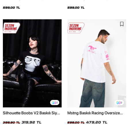
Oversize Unisex Siyah Tshirt
Oversize Unisex Beyaz Tshirt
599,00 TL
599,00 TL
2
2
Silhouette Boobs V2 Baskılı Siyah
Mstng Baskılı Racing Oversize
Crop Top
Unisex Beyaz Tshirt
319,92 TL
479,20 TL
399,90 TL
599,00 TL