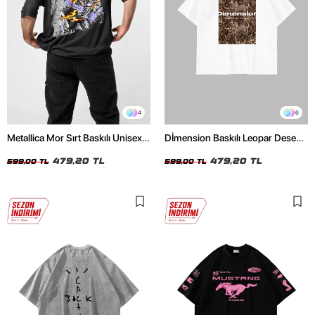
4
6
Metallica Mor Sırt Baskılı Unisex
Dİmension Baskılı Leopar Desenli
Oversize Siyah Tshirt
24/1 Oversize Unisex Beyaz
479,20 TL
Tshirt
479,20 TL
599,00 TL
599,00 TL