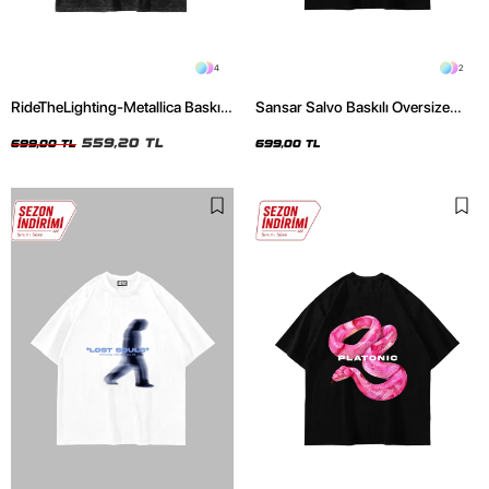
4
2
RideTheLighting-Metallica Baskılı
Sansar Salvo Baskılı Oversize
Oversize Yıkamalı Siyah Unisex
Unisex Siyah Tshirt
Tshirt
559,20 TL
699,00 TL
699,00 TL