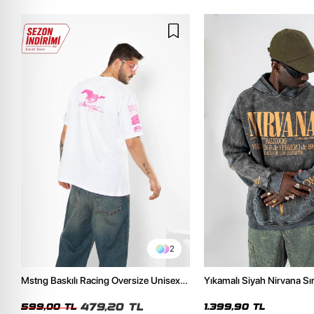
2
Mstng Baskılı Racing Oversize Unisex
Yıkamalı Siyah Nirvana Sır
Beyaz Tshirt
Unisex Oversize Hoodie
479,20 TL
599,00 TL
1.399,90 TL