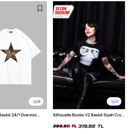
8
2
Baskılı 24/1 Oversize
Silhouette Boobs V2 Baskılı Siyah Crop
Tshirt
Top
319,92 TL
399,90 TL