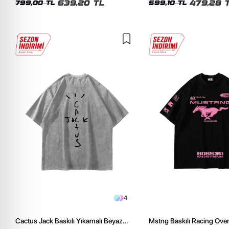
639,20 TL
479,28 
799,00 TL
599,10 TL
4
Cactus Jack Baskılı Yıkamalı Beyaz
Mstng Baskılı Racing Ove