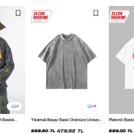
4
14
t Baskılı
Yıkamalı Beyaz Basic Oversize Unisex
Platonic Bask
Tshirt
Tshirt
479,92 TL
599,90 TL
599,00 TL