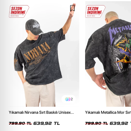
2
Yıkamalı Nirvana Sırt Baskılı Unisex
Yıkamalı Metallica Mor Sırt
Oversize Tshirt
Unisex Oversize Tshirt
639,92 TL
639,92 
799,90 TL
799,90 TL