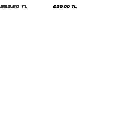
malı Siyah Unisex Tshirt
Siyah Tshirt
559,20 TL
699,00 TL