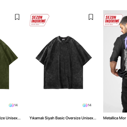
14
14
size Unisex
Yıkamalı Siyah Basic Oversize Unisex
Metallica Mor 
Tshirt
Oversize Siya