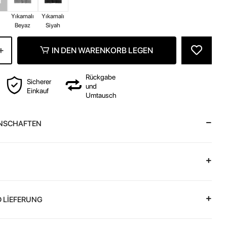
z
Yıkamalı
Yıkamalı
Beyaz
Siyah
IN DEN WARENKORB LEGEN
Rückgabe
Sicherer
und
Einkauf
Umtausch
NSCHAFTEN
 LİEFERUNG