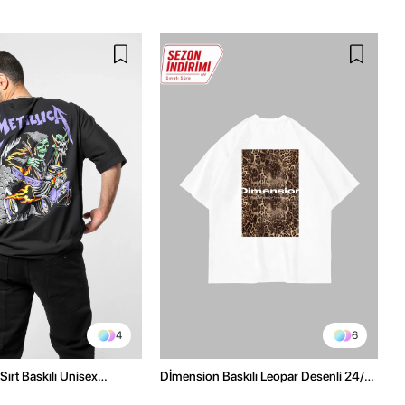
4
6
Sırt Baskılı Unisex
Dİmension Baskılı Leopar Desenli 24/1
h Tshirt
Oversize Unisex Beyaz Tshirt