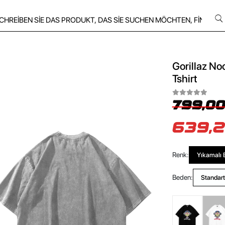
Gorillaz No
Tshirt
799,00
639,2
Renk:
Yıkamalı 
Beden:
Standart