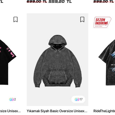
TL
559,20 TL
699,00 TL
599,00 TL
2
17
rsize Unisex
Yıkamalı Siyah Basic Oversize Unisex
RideTheLighti