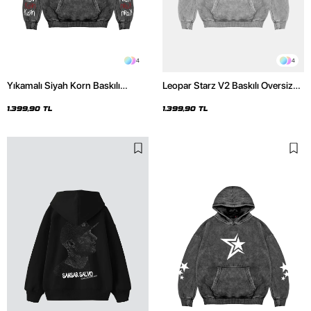
4
4
Yıkamalı Siyah Korn Baskılı
Leopar Starz V2 Baskılı Oversize
Oversize Unisex Hoodie
Unisex Premium Yıkamalı Beyaz
Hoodie
1.399,90 TL
1.399,90 TL