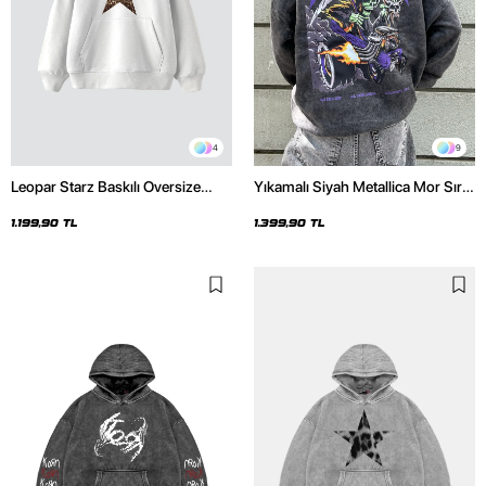
4
9
Leopar Starz Baskılı Oversize
Yıkamalı Siyah Metallica Mor Sırt
Unisex Premium Beyaz Hoodie
Baskılı Oversize Kapüşonlu
Hoodie
1.199,90 TL
1.399,90 TL