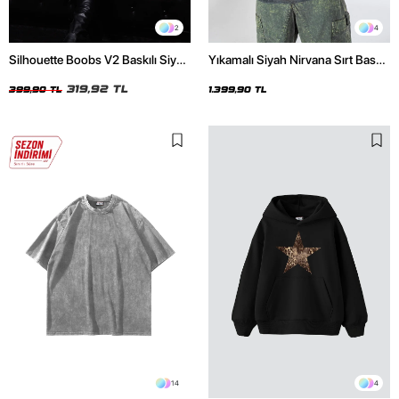
2
4
Silhouette Boobs V2 Baskılı Siyah
Yıkamalı Siyah Nirvana Sırt Baskılı
Crop Top
Unisex Oversize Hoodie
319,92 TL
399,90 TL
1.399,90 TL
14
4