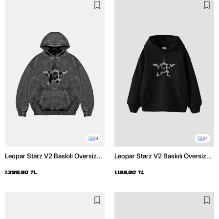
4
4
Leopar Starz V2 Baskılı Oversize
Leopar Starz V2 Baskılı Oversize
Unisex Premium Yıkamalı Siyah
Unisex Premium Siyah Hoodie
Hoodie
1.399,90 TL
1.199,90 TL