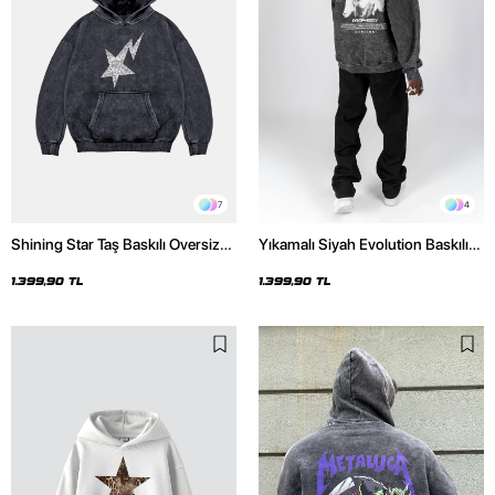
7
4
Shining Star Taş Baskılı Oversize
Yıkamalı Siyah Evolution Baskılı
Unisex Premium Yıkamalı Siyah
Oversize Unisex Kapüşonlu
Hoodie
Hoodie
1.399,90 TL
1.399,90 TL