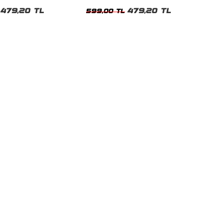
t
Tshirt
479,20 TL
479,20 TL
599,00 TL