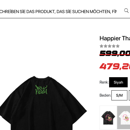
Happier Tha
599,00
479,2
Renk:
Siyah
Beden:
S/M