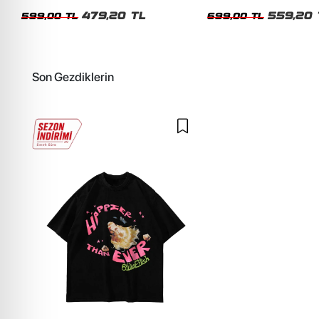
Siyah Tshirt
Oversize Yıkamalı Siyah U
479,20 TL
559,20 
599,00 TL
699,00 TL
Son Gezdiklerin