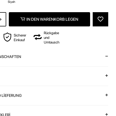
z
Siyah
IN DEN WARENKORB LEGEN
Rückgabe
Sicherer
und
Einkauf
Umtausch
NSCHAFTEN
 LİEFERUNG
KLERİ