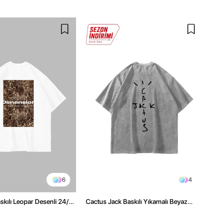
6
4
kılı Leopar Desenli 24/1
Cactus Jack Baskılı Yıkamalı Beyaz
ex Beyaz Tshirt
Unisex Oversize Tshirt