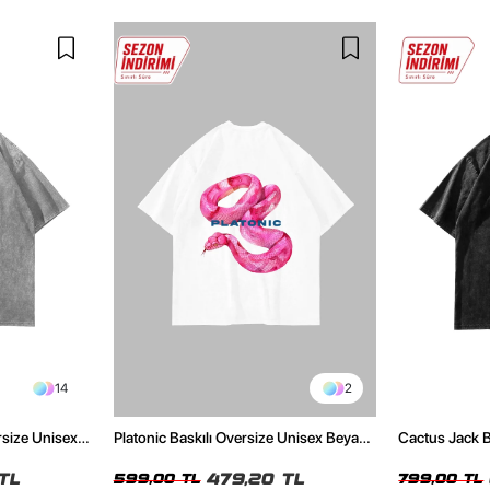
14
2
rsize Unisex
Platonic Baskılı Oversize Unisex Beyaz
Cactus Jack B
Tshirt
Unisex Oversi
TL
479,20 TL
599,00 TL
799,00 TL