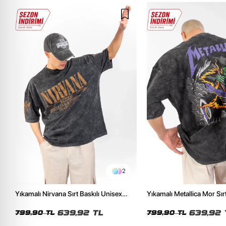
2
Yıkamalı Nirvana Sırt Baskılı Unisex
Yıkamalı Metallica Mor Sırt
Oversize Tshirt
Unisex Oversize Tshirt
639,92 TL
639,92 
799,90 TL
799,90 TL