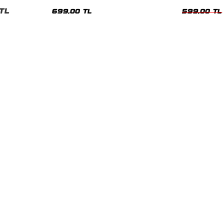
nisex Tshirt
Siyah Tshirt
Oversize Tshir
TL
699,00 TL
599,00 TL