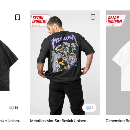
14
4
size Unisex
Metallica Mor Sırt Baskılı Unisex
Dİmension Bas
Oversize Siyah Tshirt
Oversize Unis