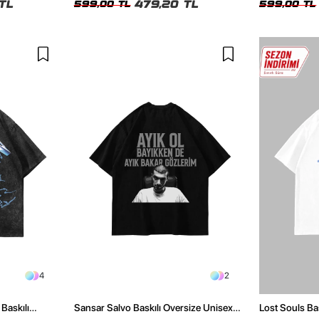
TL
479,20 TL
599,00 TL
599,00 TL
4
2
Baskılı
Sansar Salvo Baskılı Oversize Unisex
Lost Souls Ba