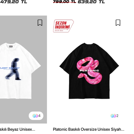
479,20 TL
639,20 TL
799,00 TL
4
2
skılı Beyaz Unisex
Platonic Baskılı Oversize Unisex Siyah