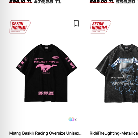
479,28 TL
559,20 
599,10 TL
699,00 TL
2
Mstng Baskılı Racing Oversize Unisex
RideTheLighting-Metallica 