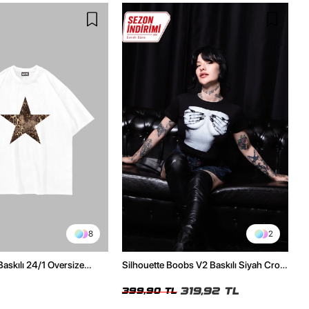
8
2
Baskılı 24/1 Oversize
Silhouette Boobs V2 Baskılı Siyah Crop
Tshirt
Top
319,92 TL
399,90 TL