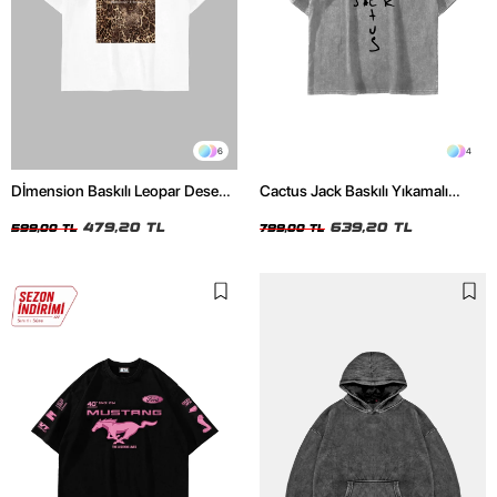
6
4
Dİmension Baskılı Leopar Desenli
Cactus Jack Baskılı Yıkamalı
24/1 Oversize Unisex Beyaz
Beyaz Unisex Oversize Tshirt
Tshirt
479,20 TL
639,20 TL
599,00 TL
799,00 TL