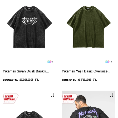
5
14
Yıkamalı Siyah Dusk Baskılı
Yıkamalı Yeşil Basic Oversize
Oversize Unisex Tshirt
Unisex Tshirt
639,20 TL
479,28 TL
799,00 TL
599,10 TL