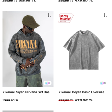
319,92 TL
479,20 TL
399,90 TL
599,00 TL
4
14
Yıkamalı Siyah Nirvana Sırt Baskılı
Yıkamalı Beyaz Basic Oversize
Unisex Oversize Hoodie
Unisex Tshirt
479,92 TL
1.399,90 TL
599,90 TL