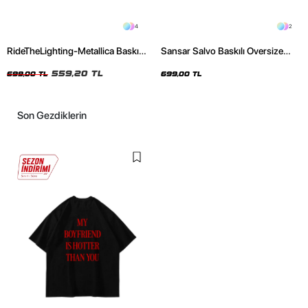
4
2
RideTheLighting-Metallica Baskılı
Sansar Salvo Baskılı Oversize
Oversize Yıkamalı Siyah Unisex
Unisex Siyah Tshirt
Tshirt
559,20 TL
699,00 TL
699,00 TL
Son Gezdiklerin