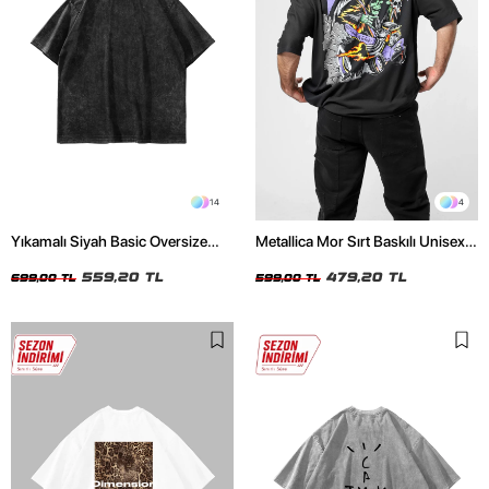
14
4
Yıkamalı Siyah Basic Oversize
Metallica Mor Sırt Baskılı Unisex
Unisex Tshirt
Oversize Siyah Tshirt
559,20 TL
479,20 TL
699,00 TL
599,00 TL