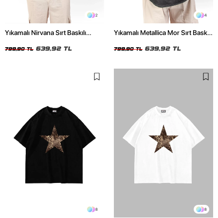
2
4
Yıkamalı Nirvana Sırt Baskılı
Yıkamalı Metallica Mor Sırt Baskılı
Unisex Oversize Tshirt
Siyah Unisex Oversize Tshirt
639,92 TL
639,92 TL
799,90 TL
799,90 TL
8
8