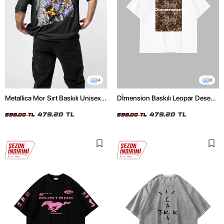
4
6
Metallica Mor Sırt Baskılı Unisex
Dİmension Baskılı Leopar Desenli
Oversize Siyah Tshirt
24/1 Oversize Unisex Beyaz
479,20 TL
Tshirt
479,20 TL
599,00 TL
599,00 TL