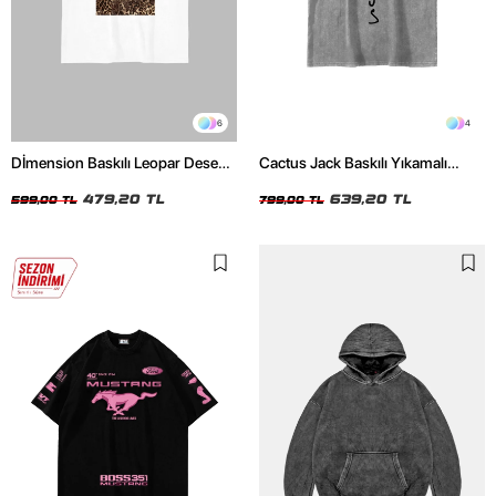
6
4
Dİmension Baskılı Leopar Desenli
Cactus Jack Baskılı Yıkamalı
24/1 Oversize Unisex Beyaz
Beyaz Unisex Oversize Tshirt
Tshirt
479,20 TL
639,20 TL
599,00 TL
799,00 TL