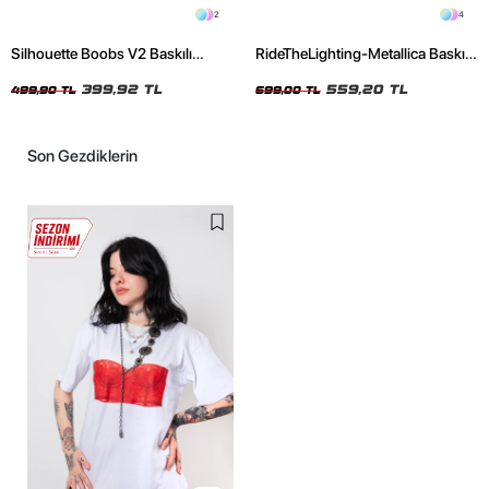
2
4
Silhouette Boobs V2 Baskılı
RideTheLighting-Metallica Baskılı
Relaxed Fit Siyah Kadın Tshirt
Oversize Yıkamalı Siyah Unisex
399,92 TL
Tshirt
559,20 TL
499,90 TL
699,00 TL
Son Gezdiklerin