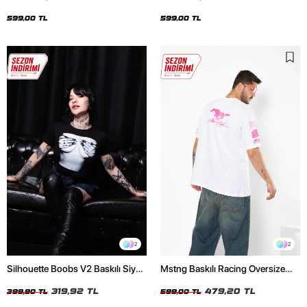
Oversize Unisex Siyah Tshirt
Oversize Unisex Beyaz Tshirt
599,00 TL
599,00 TL
2
2
Silhouette Boobs V2 Baskılı Siyah
Mstng Baskılı Racing Oversize
Crop Top
Unisex Beyaz Tshirt
319,92 TL
479,20 TL
399,90 TL
599,00 TL