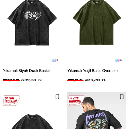
5
14
Yıkamalı Siyah Dusk Baskılı
Yıkamalı Yeşil Basic Oversize
Oversize Unisex Tshirt
Unisex Tshirt
639,20 TL
479,28 TL
799,00 TL
599,10 TL