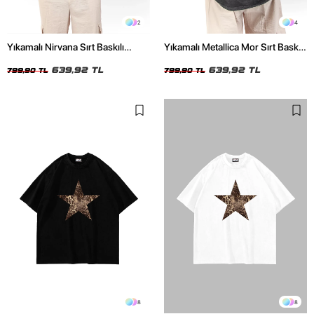
2
4
Yıkamalı Nirvana Sırt Baskılı
Yıkamalı Metallica Mor Sırt Baskılı
Unisex Oversize Tshirt
Siyah Unisex Oversize Tshirt
639,92 TL
639,92 TL
799,90 TL
799,90 TL
8
8