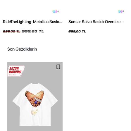
4
2
RideTheLighting-Metallica Baskılı
Sansar Salvo Baskılı Oversize
Oversize Yıkamalı Siyah Unisex
Unisex Siyah Tshirt
Tshirt
559,20 TL
699,00 TL
699,00 TL
Son Gezdiklerin