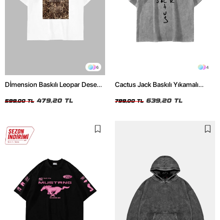
6
4
Dİmension Baskılı Leopar Desenli
Cactus Jack Baskılı Yıkamalı
24/1 Oversize Unisex Beyaz
Beyaz Unisex Oversize Tshirt
Tshirt
479,20 TL
639,20 TL
599,00 TL
799,00 TL