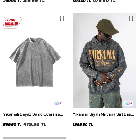
319,92 TL
479,20 TL
399,90 TL
599,00 TL
14
4
Yıkamalı Beyaz Basic Oversize
Yıkamalı Siyah Nirvana Sırt Baskılı
Unisex Tshirt
Unisex Oversize Hoodie
479,92 TL
599,90 TL
1.399,90 TL