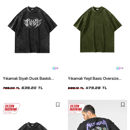
5
14
Yıkamalı Siyah Dusk Baskılı
Yıkamalı Yeşil Basic Oversize
Oversize Unisex Tshirt
Unisex Tshirt
639,20 TL
479,28 TL
799,00 TL
599,10 TL