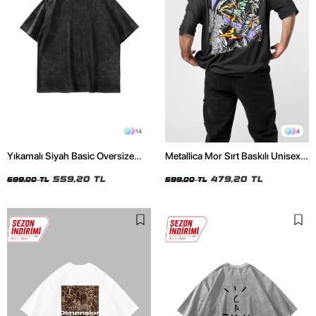
14
4
Yıkamalı Siyah Basic Oversize
Metallica Mor Sırt Baskılı Unisex
Unisex Tshirt
Oversize Siyah Tshirt
559,20 TL
479,20 TL
699,00 TL
599,00 TL