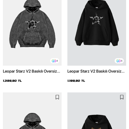
4
4
Leopar Starz V2 Baskılı Oversize
Leopar Starz V2 Baskılı Oversize
Unisex Premium Yıkamalı Siyah
Unisex Premium Siyah Hoodie
Hoodie
1.399,90 TL
1.199,90 TL