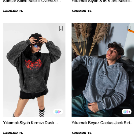
Sansar Salvo Baskılı Oversize
Yıkamalı Siyah 816 Stars Baskılı
Unisex Siyah Hoodie
Oversize Unisex Hoodie
1.200,00 TL
1.399,90 TL
4
4
Yıkamalı Siyah Kırmızı Dusk
Yıkamalı Beyaz Cactus Jack Sırt
Baskılı Oversize Unisex Hoodie
Baskılı Oversize Unisex Hoodie
1.399,90 TL
1.399,90 TL