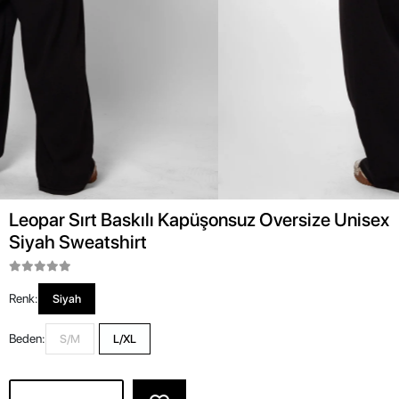
Leopar Sırt Baskılı Kapüşonsuz Oversize Unisex
Siyah Sweatshirt
Renk:
Siyah
Beden:
S/M
L/XL