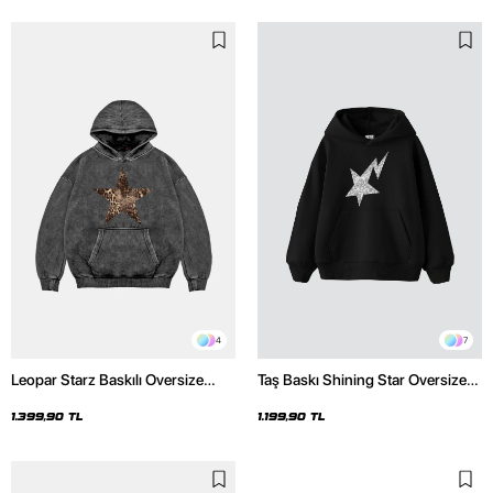
4
7
Leopar Starz Baskılı Oversize
Taş Baskı Shining Star Oversize
Unisex Premium Yıkamalı Siyah
Unisex Premium Siyah Hoodie
Hoodie
1.399,90 TL
1.199,90 TL