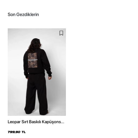
Son Gezdiklerin
Leopar Sırt Baskılı Kapüşonsuz
Oversize Unisex Siyah
Sweatshirt
799,90 TL