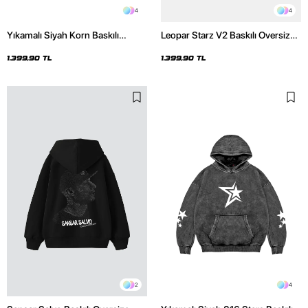
4
4
Yıkamalı Siyah Korn Baskılı
Leopar Starz V2 Baskılı Oversize
Oversize Unisex Hoodie
Unisex Premium Yıkamalı Beyaz
Hoodie
1.399,90 TL
1.399,90 TL
2
4