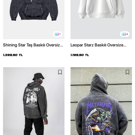
7
4
Shining Star Taş Baskılı Oversize
Leopar Starz Baskılı Oversize
Unisex Premium Yıkamalı Siyah
Unisex Premium Beyaz Hoodie
Hoodie
1.399,90 TL
1.199,90 TL