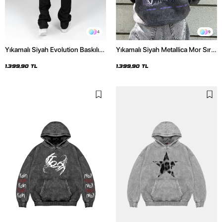
4
9
Yıkamalı Siyah Evolution Baskılı
Yıkamalı Siyah Metallica Mor Sırt
Oversize Unisex Kapüşonlu
Baskılı Oversize Kapüşonlu
Hoodie
Hoodie
1.399,90 TL
1.399,90 TL