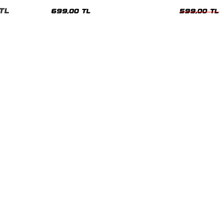
nisex Tshirt
Siyah Tshirt
Oversize Tshir
TL
699,00 TL
599,00 TL