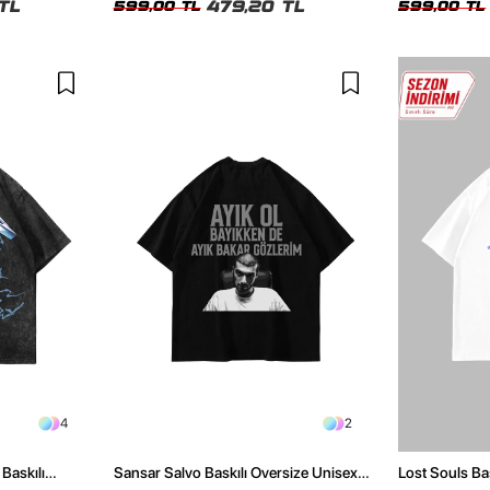
TL
479,20 TL
599,00 TL
599,00 TL
4
2
Baskılı
Sansar Salvo Baskılı Oversize Unisex
Lost Souls Ba