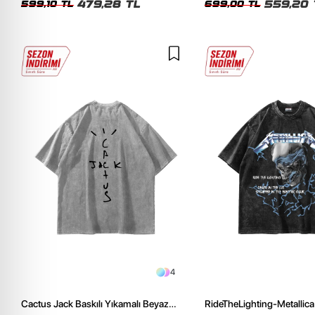
479,28 TL
559,20 
599,10 TL
699,00 TL
4
Cactus Jack Baskılı Yıkamalı Beyaz
RideTheLighting-Metallica 