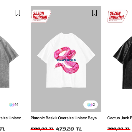
14
2
rsize Unisex
Platonic Baskılı Oversize Unisex Beyaz
Cactus Jack B
Tshirt
Unisex Oversi
TL
479,20 TL
599,00 TL
799,00 TL