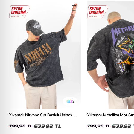
2
Yıkamalı Nirvana Sırt Baskılı Unisex
Yıkamalı Metallica Mor Sırt
Oversize Tshirt
Unisex Oversize Tshirt
639,92 TL
639,92 
799,90 TL
799,90 TL