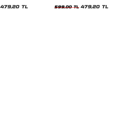
t
Tshirt
479,20 TL
479,20 TL
599,00 TL