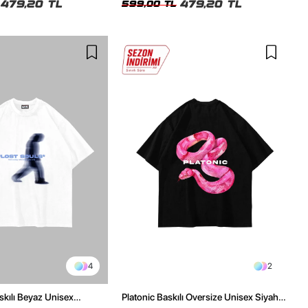
479,20 TL
479,20 TL
599,00 TL
4
2
skılı Beyaz Unisex
Platonic Baskılı Oversize Unisex Siyah