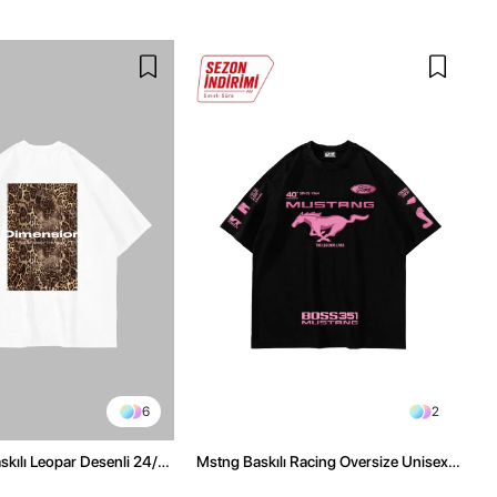
6
2
kılı Leopar Desenli 24/1
Mstng Baskılı Racing Oversize Unisex
ex Beyaz Tshirt
Siyah Tshirt