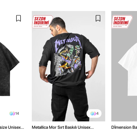
14
4
size Unisex
Metallica Mor Sırt Baskılı Unisex
Dİmension Bas
Oversize Siyah Tshirt
Oversize Unis