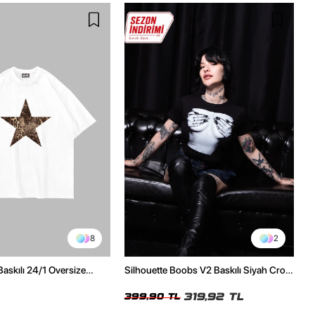
8
2
Baskılı 24/1 Oversize
Silhouette Boobs V2 Baskılı Siyah Crop
Tshirt
Top
319,92 TL
399,90 TL