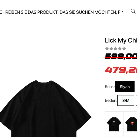
Lick My Chi
599,00
479,2
Renk:
Siyah
Beden:
S/M