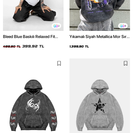
2
9
Bleed Blue Baskılı Relaxed Fit
Yıkamalı Siyah Metallica Mor Sırt
Beyaz Kadın Tshirt
Baskılı Oversize Kapüşonlu
399,92 TL
Hoodie
499,90 TL
1.399,90 TL