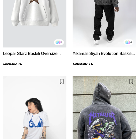
4
4
Leopar Starz Baskılı Oversize
Yıkamalı Siyah Evolution Baskılı
Unisex Premium Beyaz Hoodie
Oversize Unisex Kapüşonlu
Hoodie
1.199,90 TL
1.399,90 TL