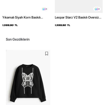
4
4
Yıkamalı Siyah Korn Baskılı
Leopar Starz V2 Baskılı Oversize
Oversize Unisex Hoodie
Unisex Premium Yıkamalı Beyaz
Hoodie
1.399,90 TL
1.399,90 TL
Son Gezdiklerin