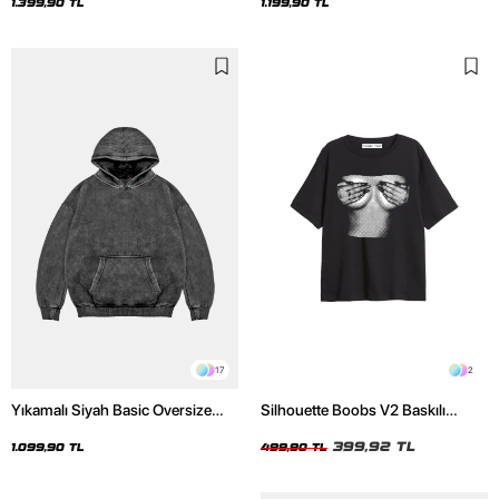
Hoodie
1.399,90 TL
1.199,90 TL
17
2
Yıkamalı Siyah Basic Oversize
Silhouette Boobs V2 Baskılı
Unisex Hoodie
Relaxed Fit Siyah Kadın Tshirt
399,92 TL
1.099,90 TL
499,90 TL