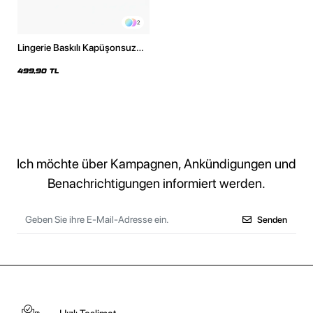
2
Lingerie Baskılı Kapüşonsuz
Relaxed Fit Kadın Siyah
Sweatshirt
499,90 TL
Ich möchte über Kampagnen, Ankündigungen und
Benachrichtigungen informiert werden.
Senden