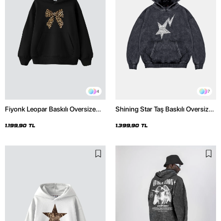
4
7
Fiyonk Leopar Baskılı Oversize
Shining Star Taş Baskılı Oversize
Unisex Premium Siyah Hoodie
Unisex Premium Yıkamalı Siyah
Hoodie
1.199,90 TL
1.399,90 TL