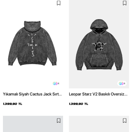
4
4
Yıkamalı Siyah Cactus Jack Sırt
Leopar Starz V2 Baskılı Oversize
Baskılı Oversize Unisex Hoodie
Unisex Premium Yıkamalı Siyah
Hoodie
1.399,90 TL
1.399,90 TL