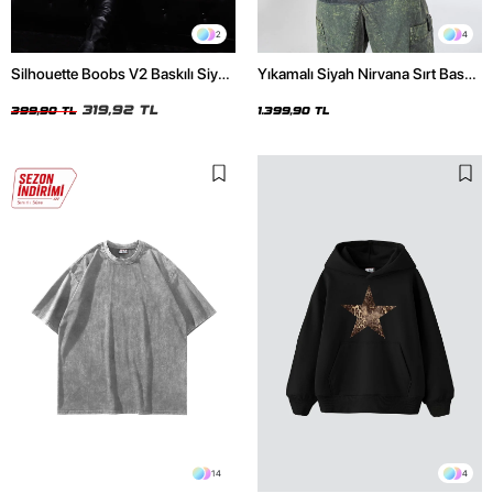
2
4
Silhouette Boobs V2 Baskılı Siyah
Yıkamalı Siyah Nirvana Sırt Baskılı
Crop Top
Unisex Oversize Hoodie
319,92 TL
399,90 TL
1.399,90 TL
14
4