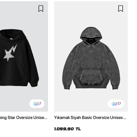
7
17
ning Star Oversize Unisex
Yıkamalı Siyah Basic Oversize Unisex
h Hoodie
Hoodie
1.099,90 TL