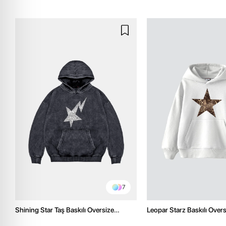
7
Shining Star Taş Baskılı Oversize
Leopar Starz Baskılı Over
Unisex Premium Yıkamalı Siyah Hoodie
Premium Beyaz Hoodie