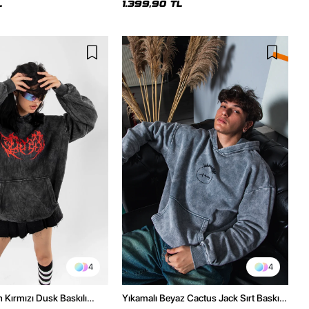
L
1.399,90 TL
4
4
h Kırmızı Dusk Baskılı
Yıkamalı Beyaz Cactus Jack Sırt Baskılı