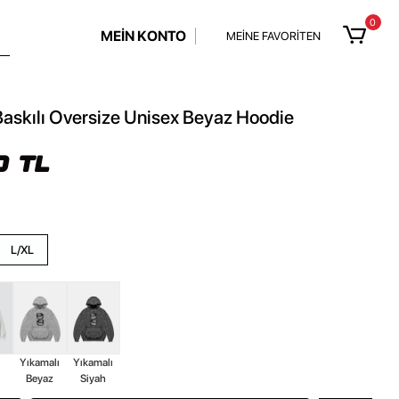
0
MEİN KONTO
MEİNE FAVORİTEN
Baskılı Oversize Unisex Beyaz Hoodie
0 TL
L/XL
z
Yıkamalı
Yıkamalı
Beyaz
Siyah