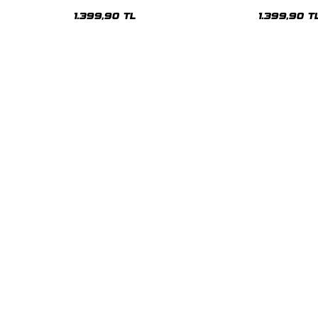
Oversize Unisex Hoodie
Oversize Uni
1.399,90 TL
1.399,90 T