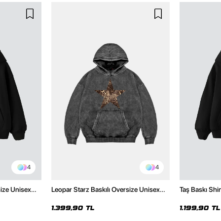
4
4
size Unisex
Leopar Starz Baskılı Oversize Unisex
Taş Baskı Shi
Premium Yıkamalı Siyah Hoodie
Premium Siya
1.399,90 TL
1.199,90 TL