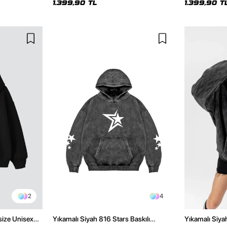
1.399,90 TL
1.399,90 T
2
4
size Unisex
Yıkamalı Siyah 816 Stars Baskılı
Yıkamalı Siya