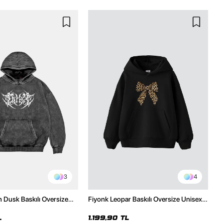
3
4
h Dusk Baskılı Oversize
Fiyonk Leopar Baskılı Oversize Unisex
e
Premium Siyah Hoodie
L
1.199,90 TL