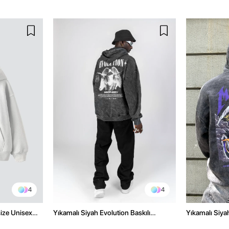
4
4
size Unisex
Yıkamalı Siyah Evolution Baskılı
Yıkamalı Siyah
Oversize Unisex Kapüşonlu Hoodie
Oversize Kap