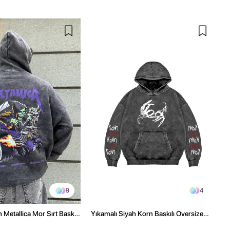
9
4
 Metallica Mor Sırt Baskılı
Yıkamalı Siyah Korn Baskılı Oversize
üşonlu Hoodie
Unisex Hoodie