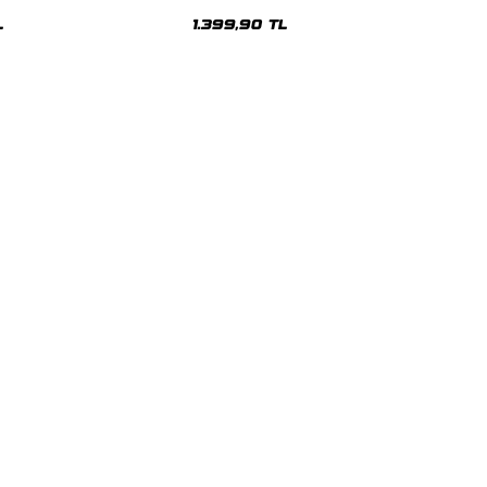
sex Hoodie
Oversize Unisex Hoodie
L
1.399,90 TL