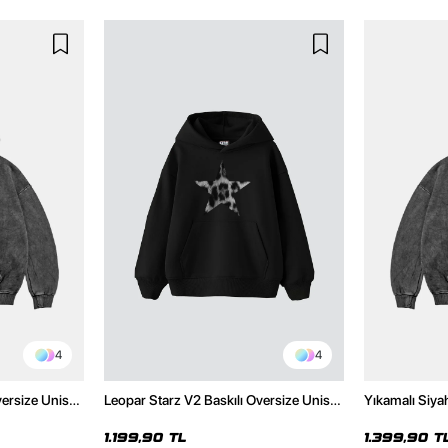
4
4
versize Unisex
Leopar Starz V2 Baskılı Oversize Unisex
Yıkamalı Siya
Hoodie
Premium Siyah Hoodie
Unisex Hoodi
1.199,90 TL
1.399,90 T