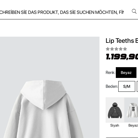
Lip Teeths 
1.199,9
Renk:
Beyaz
Beden:
S/M
Siyah
Beya