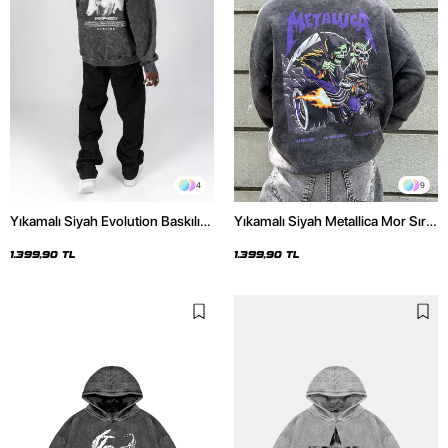
4
9
Yıkamalı Siyah Evolution Baskılı
Yıkamalı Siyah Metallica Mor Sırt
Oversize Unisex Kapüşonlu
Baskılı Oversize Kapüşonlu
Hoodie
Hoodie
1.399,90 TL
1.399,90 TL