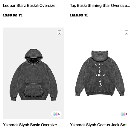
Leopar Starz Baskılı Oversize
Taş Baskı Shining Star Oversize
Unisex Premium Yıkamalı Siyah
Unisex Premium Siyah Hoodie
Hoodie
1.399,90 TL
1.199,90 TL
17
4
Yıkamalı Siyah Basic Oversize
Yıkamalı Siyah Cactus Jack Sırt
Unisex Hoodie
Baskılı Oversize Unisex Hoodie