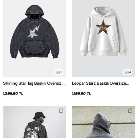
7
4
Shining Star Taş Baskılı Oversize
Leopar Starz Baskılı Oversize
Unisex Premium Yıkamalı Siyah
Unisex Premium Beyaz Hoodie
Hoodie
1.399,90 TL
1.199,90 TL