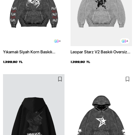
4
4
Yıkamalı Siyah Korn Baskılı
Leopar Starz V2 Baskılı Oversize
Oversize Unisex Hoodie
Unisex Premium Yıkamalı Beyaz
Hoodie
1.399,90 TL
1.399,90 TL