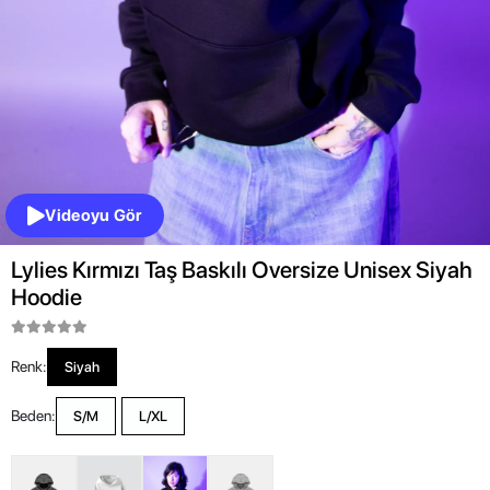
Videoyu Gör
Lylies Kırmızı Taş Baskılı Oversize Unisex Siyah
Hoodie
Renk:
Siyah
Beden:
S/M
L/XL