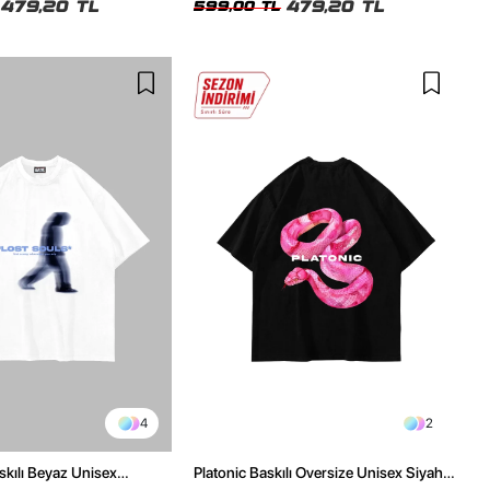
479,20 TL
479,20 TL
599,00 TL
4
2
skılı Beyaz Unisex
Platonic Baskılı Oversize Unisex Siyah