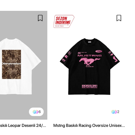
6
2
kılı Leopar Desenli 24/1
Mstng Baskılı Racing Oversize Unisex
ex Beyaz Tshirt
Siyah Tshirt