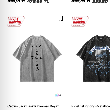
479,28 TL
559,20 
599,10 TL
699,00 TL
4
Cactus Jack Baskılı Yıkamalı Beyaz
RideTheLighting-Metallica 