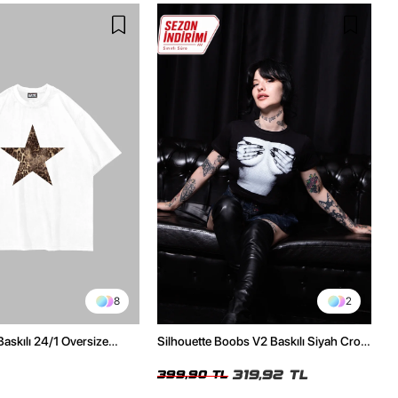
8
2
Baskılı 24/1 Oversize
Silhouette Boobs V2 Baskılı Siyah Crop
Tshirt
Top
319,92 TL
399,90 TL