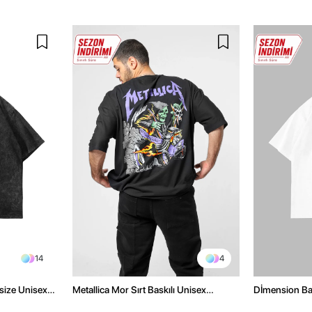
14
4
size Unisex
Metallica Mor Sırt Baskılı Unisex
Dİmension Bas
Oversize Siyah Tshirt
Oversize Unis