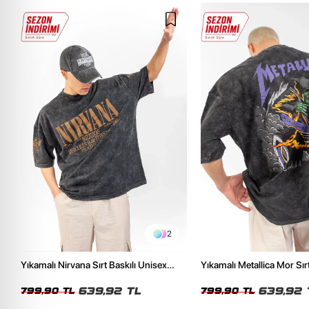
2
Yıkamalı Nirvana Sırt Baskılı Unisex
Yıkamalı Metallica Mor Sırt
Oversize Tshirt
Unisex Oversize Tshirt
639,92 TL
639,92 
799,90 TL
799,90 TL