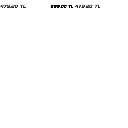
t
Tshirt
479,20 TL
479,20 TL
599,00 TL