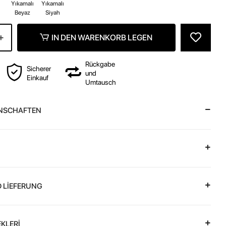
Yıkamalı
Yıkamalı
Beyaz
Siyah
IN DEN WARENKORB LEGEN
Rückgabe
Sicherer
und
Einkauf
Umtausch
NSCHAFTEN
 LİEFERUNG
KLERİ