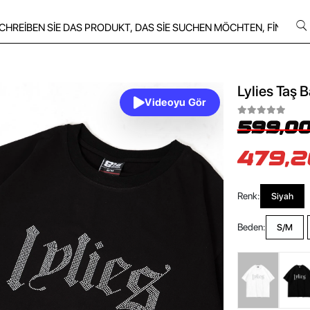
Lylies Taş 
Videoyu Gör
599,00
479,2
Renk:
Siyah
Beden:
S/M