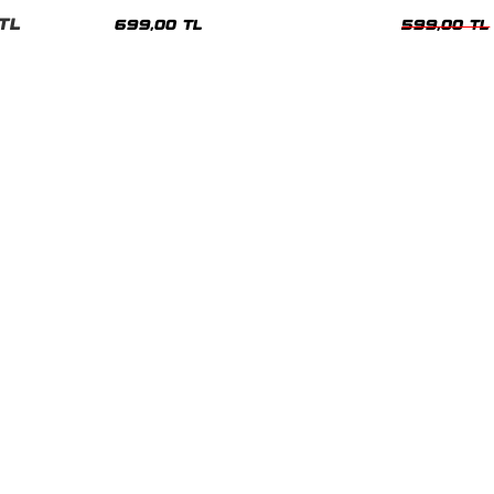
nisex Tshirt
Siyah Tshirt
Oversize Tshir
TL
699,00 TL
599,00 TL