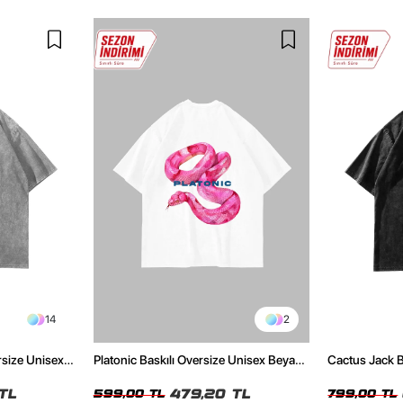
14
2
rsize Unisex
Platonic Baskılı Oversize Unisex Beyaz
Cactus Jack B
Tshirt
Unisex Oversi
TL
479,20 TL
599,00 TL
799,00 TL