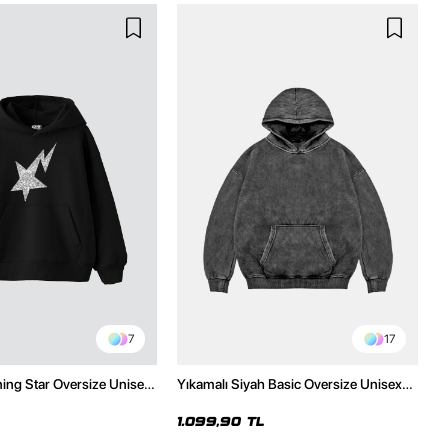
7
17
ning Star Oversize Unisex
Yıkamalı Siyah Basic Oversize Unisex
h Hoodie
Hoodie
1.099,90 TL