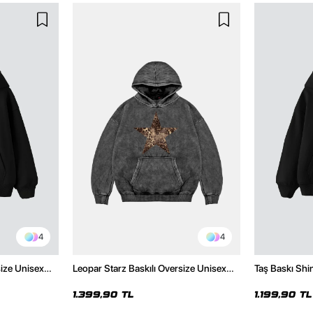
4
4
size Unisex
Leopar Starz Baskılı Oversize Unisex
Taş Baskı Shi
Premium Yıkamalı Siyah Hoodie
Premium Siya
1.399,90 TL
1.199,90 TL