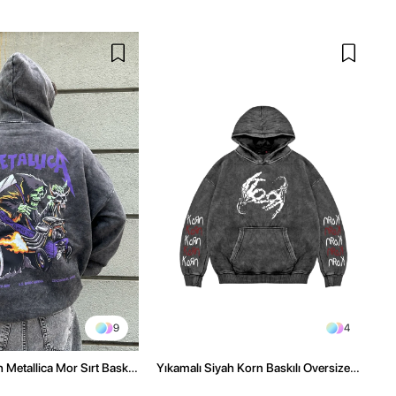
9
4
 Metallica Mor Sırt Baskılı
Yıkamalı Siyah Korn Baskılı Oversize
üşonlu Hoodie
Unisex Hoodie