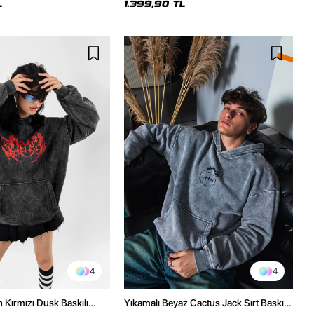
L
1.399,90 TL
4
4
h Kırmızı Dusk Baskılı
Yıkamalı Beyaz Cactus Jack Sırt Baskılı