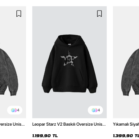
4
4
versize Unisex
Leopar Starz V2 Baskılı Oversize Unisex
Yıkamalı Siya
Hoodie
Premium Siyah Hoodie
Unisex Hoodi
1.199,90 TL
1.399,90 T