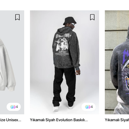
4
4
size Unisex
Yıkamalı Siyah Evolution Baskılı
Yıkamalı Siyah
Oversize Unisex Kapüşonlu Hoodie
Oversize Kap