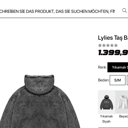
Lylies Taş 
1.399,
Renk:
Yıkamalı 
Beden:
S/M
Yıkamalı
Beya
Siyah