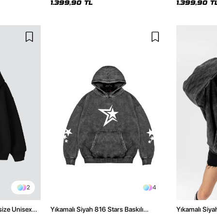
1.399,90 TL
1.399,90 T
2
4
size Unisex
Yıkamalı Siyah 816 Stars Baskılı
Yıkamalı Siya