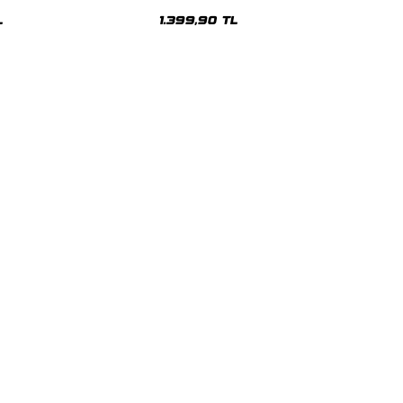
sex Hoodie
Oversize Unisex Hoodie
L
1.399,90 TL