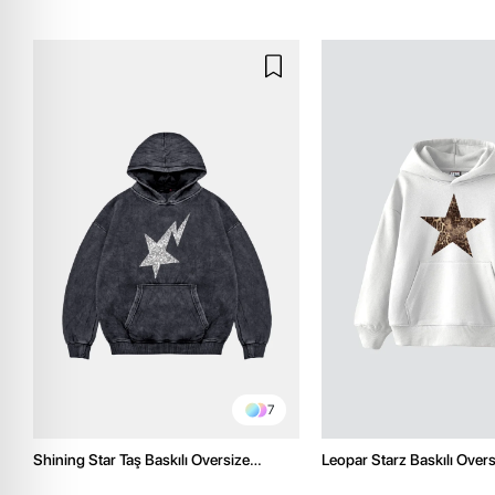
7
Shining Star Taş Baskılı Oversize
Leopar Starz Baskılı Over
Unisex Premium Yıkamalı Siyah Hoodie
Premium Beyaz Hoodie