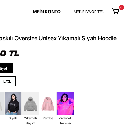
0
MEİN KONTO
MEİNE FAVORİTEN
Baskılı Oversize Unisex Yıkamalı Siyah Hoodie
90 TL
Siyah
L/XL
z
Siyah
Yıkamalı
Pembe
Yıkamalı
Beyaz
Pembe