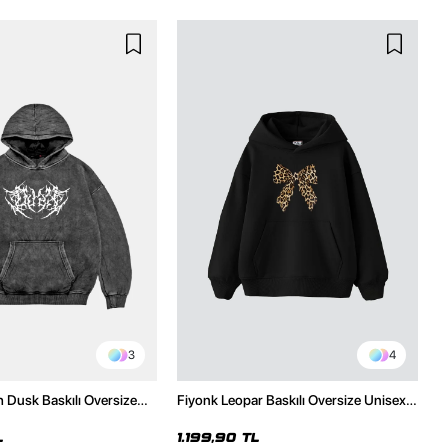
3
4
h Dusk Baskılı Oversize
Fiyonk Leopar Baskılı Oversize Unisex
e
Premium Siyah Hoodie
L
1.199,90 TL