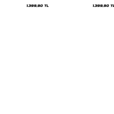
Oversize Unisex Hoodie
Oversize Uni
1.399,90 TL
1.399,90 T