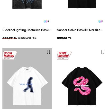
4
2
RideTheLighting-Metallica Baskılı
Sansar Salvo Baskılı Oversize
Oversize Yıkamalı Siyah Unisex
Unisex Siyah Tshirt
Tshirt
559,20 TL
699,00 TL
699,00 TL