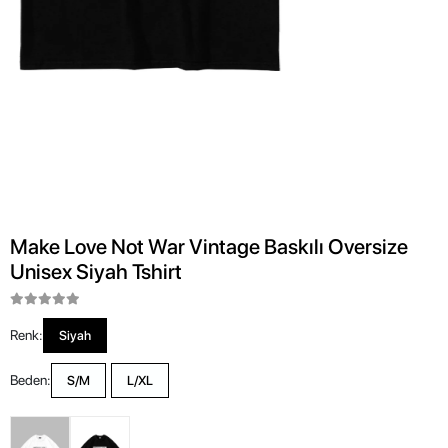
Make Love Not War Vintage Baskılı Oversize
Unisex Siyah Tshirt
Renk:
Siyah
Beden:
S/M
L/XL