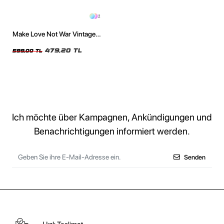
2
Make Love Not War Vintage
Baskılı Oversize Unisex Siyah
Tshirt
479,20 TL
599,00 TL
Ich möchte über Kampagnen, Ankündigungen und
Benachrichtigungen informiert werden.
Senden