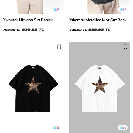
2
4
Yıkamalı Nirvana Sırt Baskılı
Yıkamalı Metallica Mor Sırt Baskılı
Unisex Oversize Tshirt
Siyah Unisex Oversize Tshirt
639,92 TL
639,92 TL
799,90 TL
799,90 TL
8
8