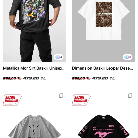
4
6
Metallica Mor Sırt Baskılı Unisex
Dİmension Baskılı Leopar Desenli
Oversize Siyah Tshirt
24/1 Oversize Unisex Beyaz
479,20 TL
Tshirt
479,20 TL
599,00 TL
599,00 TL