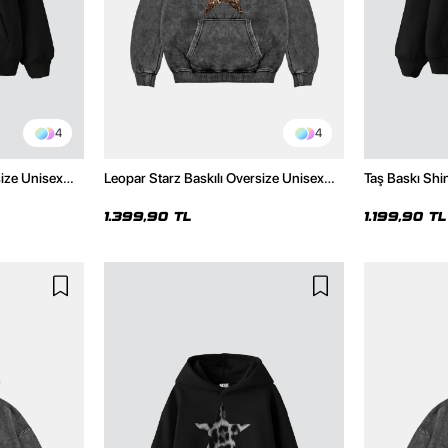
4
4
size Unisex
Leopar Starz Baskılı Oversize Unisex
Taş Baskı Shi
Premium Yıkamalı Siyah Hoodie
Premium Siya
1.399,90 TL
1.199,90 TL