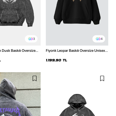
3
4
h Dusk Baskılı Oversize
Fiyonk Leopar Baskılı Oversize Unisex
e
Premium Siyah Hoodie
L
1.199,90 TL