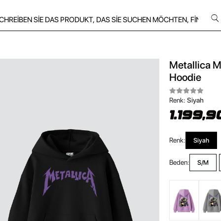
Metallica M
Hoodie
Renk:
Siyah
1.199,9
Renk:
Siyah
Beden:
S/M