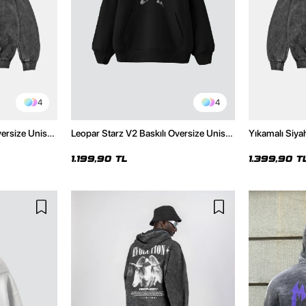
4
4
versize Unisex
Leopar Starz V2 Baskılı Oversize Unisex
Yıkamalı Siya
Hoodie
Premium Siyah Hoodie
Unisex Hoodi
1.199,90 TL
1.399,90 T