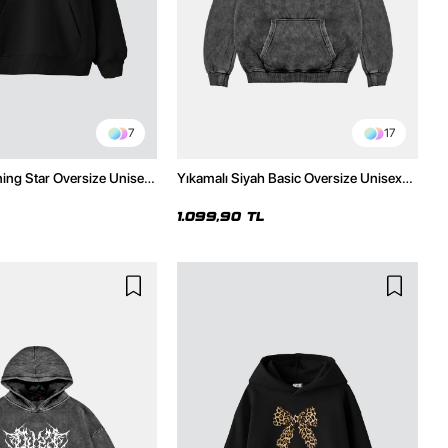
7
17
ning Star Oversize Unisex
Yıkamalı Siyah Basic Oversize Unisex
h Hoodie
Hoodie
1.099,90 TL