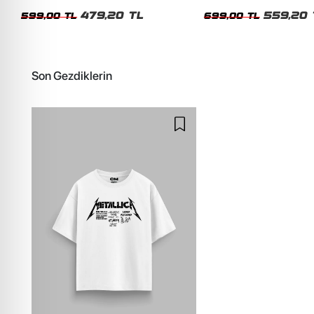
Siyah Tshirt
Oversize Yıkamalı Siyah U
479,20 TL
559,20 
599,00 TL
699,00 TL
Son Gezdiklerin