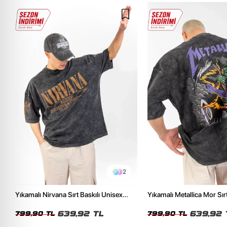
2
Yıkamalı Nirvana Sırt Baskılı Unisex
Yıkamalı Metallica Mor Sırt
Oversize Tshirt
Unisex Oversize Tshirt
639,92 TL
639,92 
799,90 TL
799,90 TL