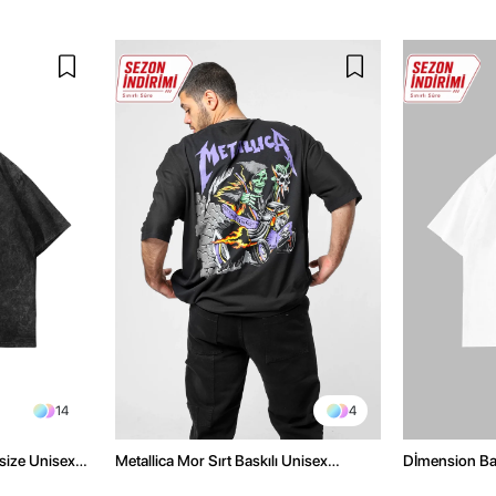
14
4
size Unisex
Metallica Mor Sırt Baskılı Unisex
Dİmension Bas
Oversize Siyah Tshirt
Oversize Unis