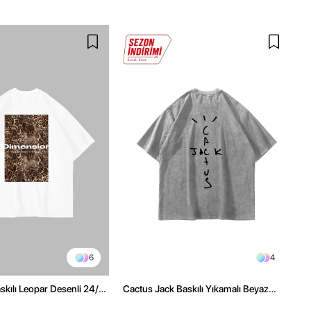
6
4
kılı Leopar Desenli 24/1
Cactus Jack Baskılı Yıkamalı Beyaz
ex Beyaz Tshirt
Unisex Oversize Tshirt