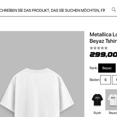
Metallica L
Beyaz Tshir
299,00
Renk:
Beyaz
Beden:
S
Siyah
Beya