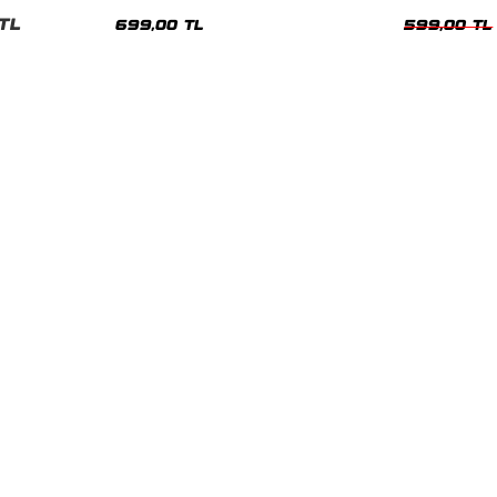
nisex Tshirt
Siyah Tshirt
Oversize Tshir
TL
699,00 TL
599,00 TL