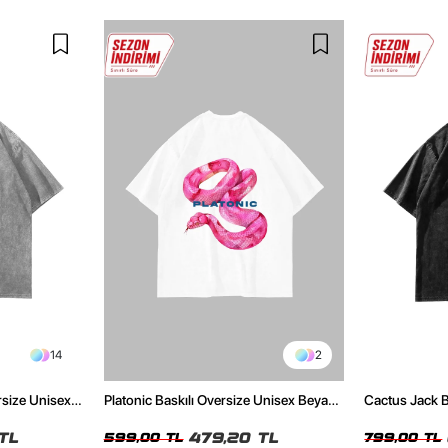
14
2
rsize Unisex
Platonic Baskılı Oversize Unisex Beyaz
Cactus Jack B
Tshirt
Unisex Oversi
TL
479,20 TL
599,00 TL
799,00 TL