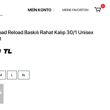
0
MEİN KONTO
MEİNE FAVORİTEN
oad Reload Baskılı Rahat Kalıp 30/1 Unisex
t
 TL
M
L
XL
z