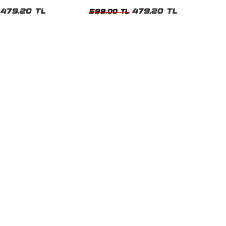
t
Tshirt
479,20 TL
479,20 TL
599,00 TL