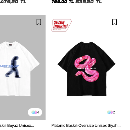
479,20 TL
639,20 TL
799,00 TL
4
2
skılı Beyaz Unisex
Platonic Baskılı Oversize Unisex Siyah