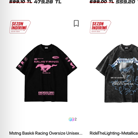
479,28 TL
559,20 
599,10 TL
699,00 TL
2
Mstng Baskılı Racing Oversize Unisex
RideTheLighting-Metallica 