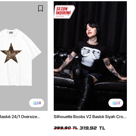
8
2
Baskılı 24/1 Oversize
Silhouette Boobs V2 Baskılı Siyah Crop
Tshirt
Top
319,92 TL
399,90 TL