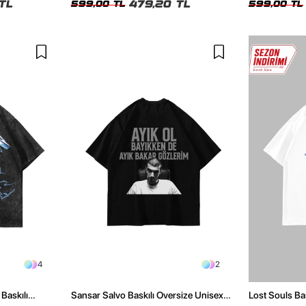
TL
479,20 TL
599,00 TL
599,00 TL
4
2
Baskılı
Sansar Salvo Baskılı Oversize Unisex
Lost Souls Ba