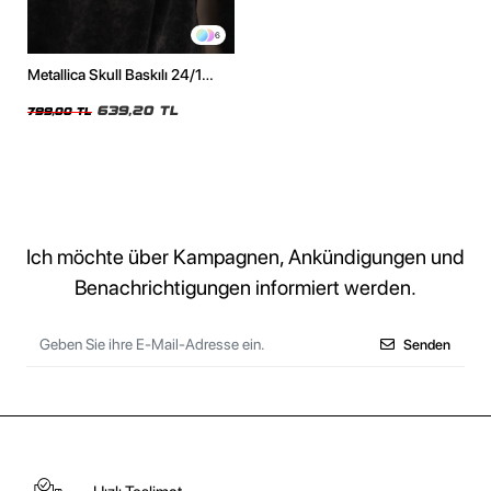
6
Metallica Skull Baskılı 24/1
Oversize Unisex Yıkamalı Siyah
Tshirt
639,20 TL
799,00 TL
Ich möchte über Kampagnen, Ankündigungen und
Benachrichtigungen informiert werden.
Senden