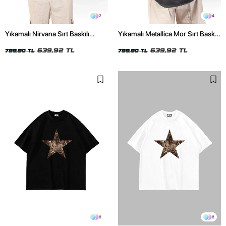
2
4
Yıkamalı Nirvana Sırt Baskılı
Yıkamalı Metallica Mor Sırt Baskılı
Unisex Oversize Tshirt
Siyah Unisex Oversize Tshirt
639,92 TL
639,92 TL
799,90 TL
799,90 TL
8
8