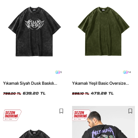
5
14
Yıkamalı Siyah Dusk Baskılı
Yıkamalı Yeşil Basic Oversize
Oversize Unisex Tshirt
Unisex Tshirt
639,20 TL
479,28 TL
799,00 TL
599,10 TL