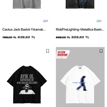
4
4
Cactus Jack Baskılı Yıkamalı
RideTheLighting-Metallica Baskılı
Beyaz Unisex Oversize Tshirt
Oversize Yıkamalı Siyah Unisex
639,20 TL
Tshirt
559,20 TL
799,00 TL
699,00 TL