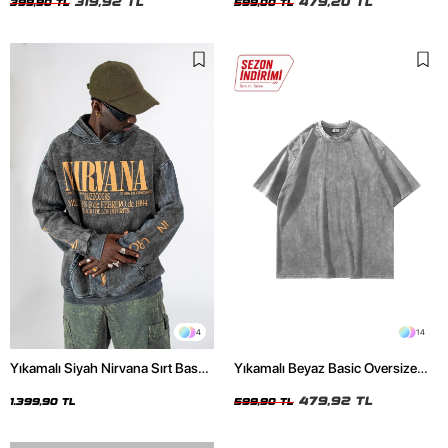
319,92 TL
479,20 TL
399,90 TL
599,00 TL
4
14
Yıkamalı Siyah Nirvana Sırt Baskılı
Yıkamalı Beyaz Basic Oversize
Unisex Oversize Hoodie
Unisex Tshirt
479,92 TL
1.399,90 TL
599,90 TL