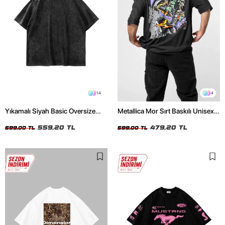
14
4
Yıkamalı Siyah Basic Oversize
Metallica Mor Sırt Baskılı Unisex
Unisex Tshirt
Oversize Siyah Tshirt
559,20 TL
479,20 TL
699,00 TL
599,00 TL