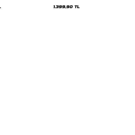
sex Hoodie
Oversize Unisex Hoodie
L
1.399,90 TL