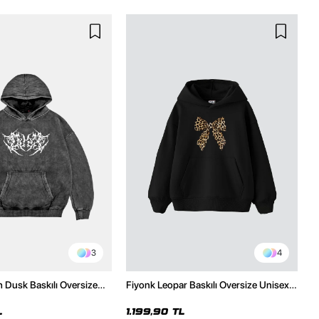
3
4
h Dusk Baskılı Oversize
Fiyonk Leopar Baskılı Oversize Unisex
e
Premium Siyah Hoodie
L
1.199,90 TL