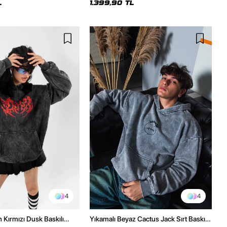
L
1.399,90 TL
4
4
h Kırmızı Dusk Baskılı
Yıkamalı Beyaz Cactus Jack Sırt Baskılı