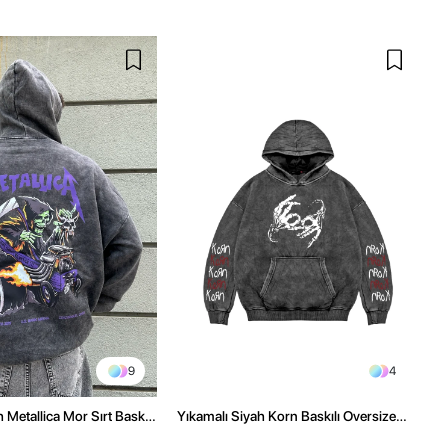
9
4
 Metallica Mor Sırt Baskılı
Yıkamalı Siyah Korn Baskılı Oversize
üşonlu Hoodie
Unisex Hoodie