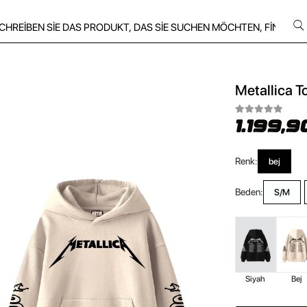
Metallica T
1.199,9
Renk:
bej
Beden:
S/M
Siyah
Bej