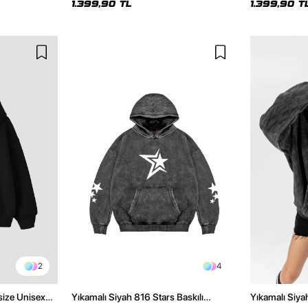
1.399,90 TL
1.399,90 T
2
4
size Unisex
Yıkamalı Siyah 816 Stars Baskılı
Yıkamalı Siya