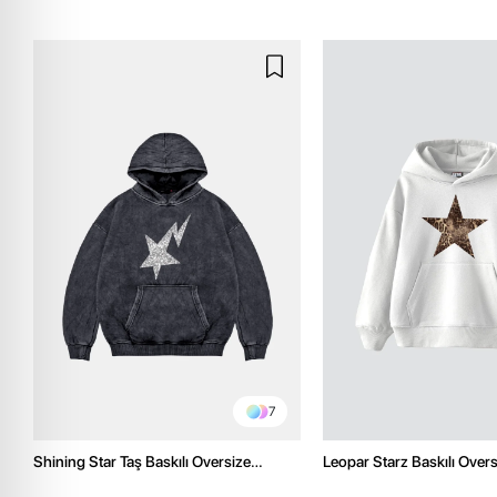
7
Shining Star Taş Baskılı Oversize
Leopar Starz Baskılı Over
Unisex Premium Yıkamalı Siyah Hoodie
Premium Beyaz Hoodie