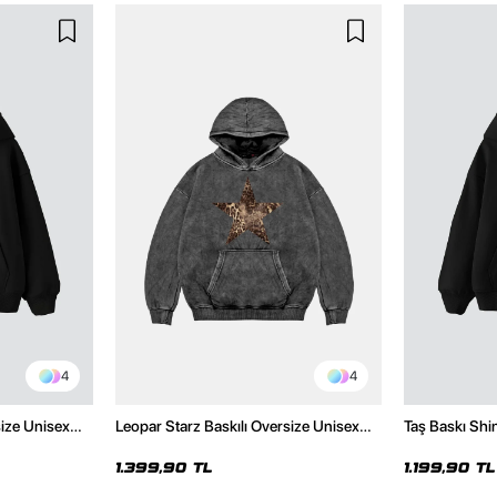
4
4
size Unisex
Leopar Starz Baskılı Oversize Unisex
Taş Baskı Shi
Premium Yıkamalı Siyah Hoodie
Premium Siya
1.399,90 TL
1.199,90 TL