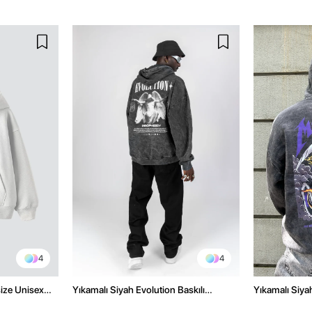
4
4
size Unisex
Yıkamalı Siyah Evolution Baskılı
Yıkamalı Siyah
Oversize Unisex Kapüşonlu Hoodie
Oversize Kap