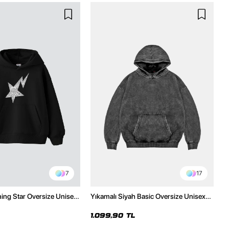
7
17
ning Star Oversize Unisex
Yıkamalı Siyah Basic Oversize Unisex
h Hoodie
Hoodie
1.099,90 TL