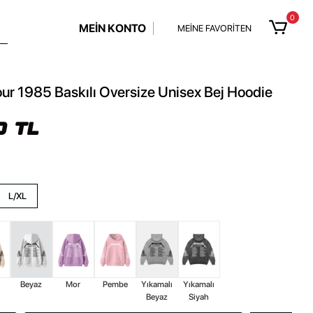
0
MEİN KONTO
MEİNE FAVORİTEN
our 1985 Baskılı Oversize Unisex Bej Hoodie
0 TL
L/XL
Beyaz
Mor
Pembe
Yıkamalı
Yıkamalı
Beyaz
Siyah