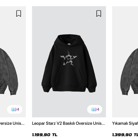
4
4
versize Unisex
Leopar Starz V2 Baskılı Oversize Unisex
Yıkamalı Siya
Hoodie
Premium Siyah Hoodie
Unisex Hoodi
1.199,90 TL
1.399,90 T