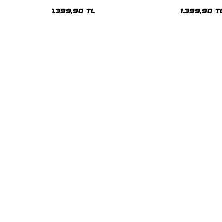
Oversize Unisex Hoodie
Oversize Uni
1.399,90 TL
1.399,90 T